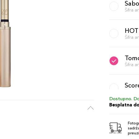
Sabo
Šifra 
HOT
Šifra 
Tomo
Šifra 
Score
Šifra 
Dostupno. Do
Besplatna d
Wron
Šifra 
Fotogr
sadrža
preuzi