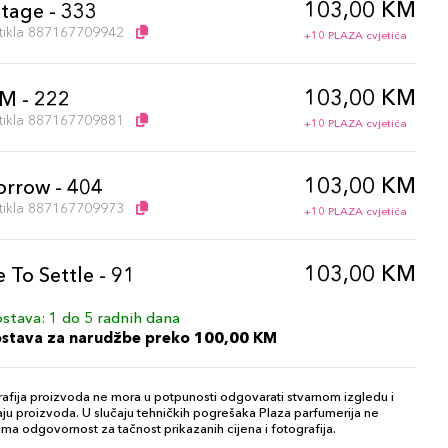
103,00 KM
tage - 333
artikla 887167709942
+10 PLAZA cvjetića
103,00 KM
M - 222
artikla 887167709881
+10 PLAZA cvjetića
103,00 KM
rrow - 404
artikla 887167709973
+10 PLAZA cvjetića
103,00 KM
 To Settle - 91
artikla 887167709904
+10 PLAZA cvjetića
stava: 1 do 5 radnih dana
ostava za narudžbe preko 100,00 KM
103,00 KM
g Number - 903
artikla 887167709935
+10 PLAZA cvjetića
afija proizvoda ne mora u potpunosti odgovarati stvarnom izgledu i
ju proizvoda. U slučaju tehničkih pogrešaka Plaza parfumerija ne
ma odgovornost za tačnost prikazanih cijena i fotografija.