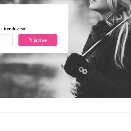
a i trendovima!
Prijavi se