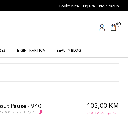
Poslovnice
Prijava
Novi račun
0
IES
E-GIFT KARTICA
BEAUTY BLOG
103,00 KM
out Pause - 940
artikla 887167709959
+10 PLAZA cvjetića