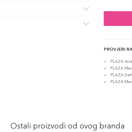
Shhh
Šifra 
Call
Šifra 
PROVJERI R
Play
Šifra 
PLAZA Aria 
PLAZA Merc
PLAZA Delta
Seco
PLAZA Merc
Šifra 
Out 
Šifra 
Ostali proizvodi od ovog branda
Adre