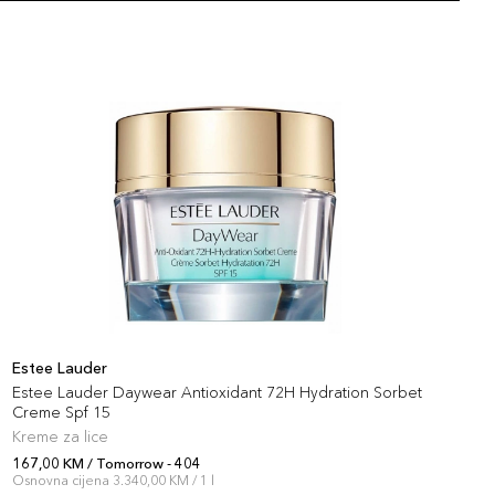
artikla 887167709980
+10 PLAZA cvjetića
Estee Lauder
E
Estee Lauder Daywear Antioxidant 72H Hydration Sorbet
E
Creme Spf 15
Kreme za lice
R
167,00 KM / Tomorrow - 404
1
Osnovna cijena 3.340,00 KM / 1 l