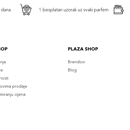
h dana
1 besplatan uzorak uz svaki parfem
HOP
PLAZA SHOP
enja
Brendovi
ve
Blog
tnosti
slovima prodaje
rmiranju cijena