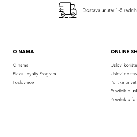
Dostava unutar 1-5 radni
O NAMA
ONLINE S
O nama
Uslovi korišt
Plaza Loyalty Program
Uslovi dosta
Poslovnice
Politika priva
Pravilnik o u
Pravilnik o fo