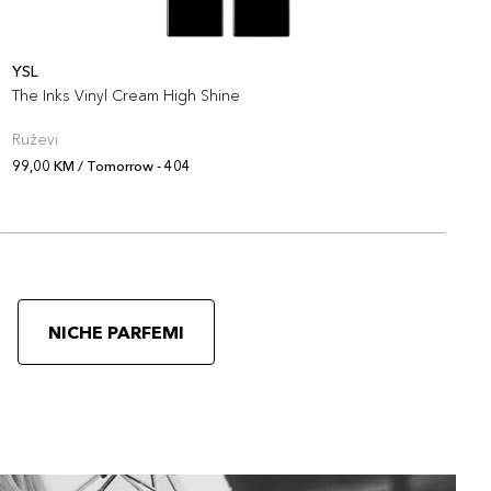
YSL
L
The Inks Vinyl Cream High Shine
L
Ruževi
R
99,00 KM / Tomorrow - 404
9
NICHE PARFEMI