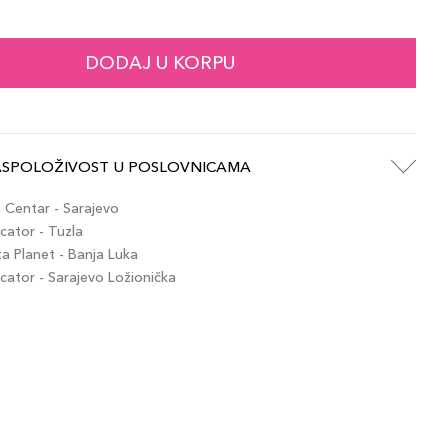
103,00 KM
 - 321
artikla 887167709874
+10 PLAZA cvjetića
DODAJ U KORPU
103,00 KM
 555 - 902
artikla 887167709911
+10 PLAZA cvjetića
ASPOLOŽIVOST U POSLOVNICAMA
103,00 KM
time - 419
artikla 887167709898
+10 PLAZA cvjetića
Centar - Sarajevo
ator - Tuzla
 Planet - Banja Luka
103,00 KM
nd Glance - 803
ator - Sarajevo Ložionička
artikla 887167709928
+10 PLAZA cvjetića
103,00 KM
Of Time - 119
artikla 887167709966
+10 PLAZA cvjetića
103,00 KM
naline - 914