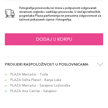
FRAGILE EGO
Fotografija proizvoda ne mora u potpunosti odgovarati
stvarnom izgledu i sadržaju proizvoda. U slučaju tehničkih
113,00 KM
557
pogrešaka Plaza parfumerija ne preuzima odgovornost za
Šifra artikla
+11 PLAZA cvjetića
tačnost prikazanih cijena i fotografija.
887167618312
INDEPENDENT
DODAJ U KORPU
113,00 KM
571
Šifra artikla
+11 PLAZA cvjetića
887167618343
PROVJERI RASPOLOŽIVOST U POSLOVNICAMA
FEARLESS 569
113,00 KM
Šifra artikla
PLAZA Mercator - Tuzla
+11 PLAZA cvjetića
887167618367
PLAZA Delta Planet - Banja Luka
PLAZA Mercator - Sarajevo Ložionička
PLAZA Aria Centar - Sarajevo
CHANGE THE
113,00 KM
WORLD 812
Šifra artikla
+11 PLAZA cvjetića
887167615342