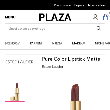
Poslovnice
Prijava
Novi račun
MENU
BRENDOVI
PARFEMI
NJEGA
MAKE-UP
NICHE PA
Pure Color Lipstick Matte
Estee Lauder