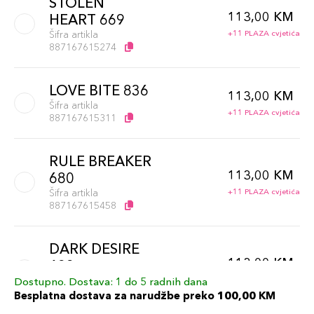
STOLEN
113,00 KM
HEART 669
Šifra artikla
+11 PLAZA cvjetića
887167615274
LOVE BITE 836
113,00 KM
Šifra artikla
+11 PLAZA cvjetića
887167615311
RULE BREAKER
113,00 KM
680
Šifra artikla
+11 PLAZA cvjetića
887167615458
DARK DESIRE
113,00 KM
689
Šifra artikla
+11 PLAZA cvjetića
Dostupno. Dostava: 1 do 5 radnih dana
887167615502
Besplatna dostava za narudžbe preko 100,00 KM