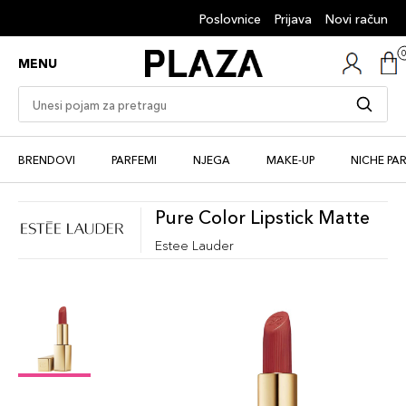
Poslovnice
Prijava
Novi račun
MENU
BRENDOVI
PARFEMI
NJEGA
MAKE-UP
NICHE PA
Pure Color Lipstick Matte
Estee Lauder