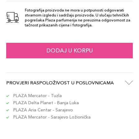
FRAGILE EGO
Fotografija proizvoda ne mora u potpunosti odgovarati
stvarnom izgledu i sadržaju proizvoda. U slučaju tehničkih
113,00 KM
557
pogrešaka Plaza parfumerija ne preuzima odgovornost za
Šifra artikla
+11 PLAZA cvjetića
tačnost prikazanih cijena i fotografija.
887167618312
INDEPENDENT
DODAJ U KORPU
113,00 KM
571
Šifra artikla
+11 PLAZA cvjetića
887167618343
PROVJERI RASPOLOŽIVOST U POSLOVNICAMA
FEARLESS 569
113,00 KM
Šifra artikla
PLAZA Mercator - Tuzla
+11 PLAZA cvjetića
887167618367
PLAZA Delta Planet - Banja Luka
PLAZA Aria Centar - Sarajevo
PLAZA Mercator - Sarajevo Ložionička
CHANGE THE
113,00 KM
WORLD 812
Šifra artikla
+11 PLAZA cvjetića
887167615342