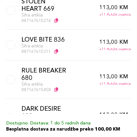
STOLEN
113,00 KM
HEART 669
Šifra artikla
+11 PLAZA cvjetića
887167615274
LOVE BITE 836
113,00 KM
Šifra artikla
+11 PLAZA cvjetića
887167615311
RULE BREAKER
113,00 KM
680
Šifra artikla
+11 PLAZA cvjetića
887167615458
DARK DESIRE
113,00 KM
689
Šifra artikla
+11 PLAZA cvjetića
Dostupno. Dostava: 1 do 5 radnih dana
887167615502
Besplatna dostava za narudžbe preko 100,00 KM