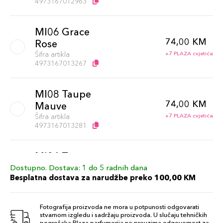
4973167012963
MI06 Grace
74,00 KM
Rose
Šifra artikla
+7 PLAZA cvjetića
4973167013267
MI08 Taupe
74,00 KM
Mauve
Šifra artikla
+7 PLAZA cvjetića
4973167013281
MI04 Tomato
74,00 KM
Red
Dostupno. Dostava: 1 do 5 radnih dana
Besplatna dostava za narudžbe preko 100,00 KM
Šifra artikla
+7 PLAZA cvjetića
4973167012994
Fotografija proizvoda ne mora u potpunosti odgovarati
stvarnom izgledu i sadržaju proizvoda. U slučaju tehničkih
MI09 Juicy
pogrešaka Plaza parfumerija ne preuzima odgovornost za