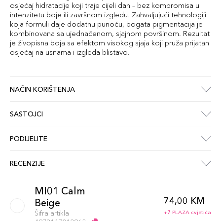
osjećaj hidratacije koji traje cijeli dan – bez kompromisa u
intenzitetu boje ili završnom izgledu. Zahvaljujući tehnologiji
koja formuli daje dodatnu punoću, bogata pigmentacija je
kombinovana sa ujednačenom, sjajnom površinom. Rezultat
je živopisna boja sa efektom visokog sjaja koji pruža prijatan
osjećaj na usnama i izgleda blistavo.
NAČIN KORIŠTENJA
SASTOJCI
PODIJELITE
RECENZIJE
MI01 Calm
74,00 KM
Beige
Šifra artikla
+7 PLAZA cvjetića