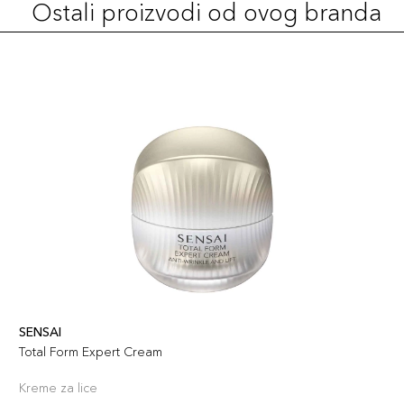
Ostali proizvodi od ovog branda
MI07 Coral
74,00 KM
Beige
Šifra artikla
+7 PLAZA cvjetića
4973167013274
MI11 Deep
74,00 KM
Plum
Šifra artikla
+7 PLAZA cvjetića
4973167013311
MI12 Cassis
74,00 KM
Red
Šifra artikla
+7 PLAZA cvjetića
4973167013328
SENSAI
Total Form Expert Cream
MI03 Burgundy
74,00 KM
Red
Kreme za lice
Šifra artikla
+7 PLAZA cvjetića