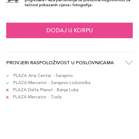
74,00 KM
Orange
tačnost prikazanih cijena i fotografija.
Šifra artikla
+7 PLAZA cvjetića
4973167013298
DODAJ U KORPU
MI10 Berry Pink
74,00 KM
Šifra artikla
+7 PLAZA cvjetića
4973167013304
PROVJERI RASPOLOŽIVOST U POSLOVNICAMA
MI05 Cherry
74,00 KM
Red
PLAZA Aria Centar - Sarajevo
Šifra artikla
+7 PLAZA cvjetića
PLAZA Mercator - Sarajevo Ložionička
4973167013236
PLAZA Delta Planet - Banja Luka
PLAZA Mercator - Tuzla
MI02 Peach
74,00 KM
Beige
Šifra artikla
+7 PLAZA cvjetića
4973167012970