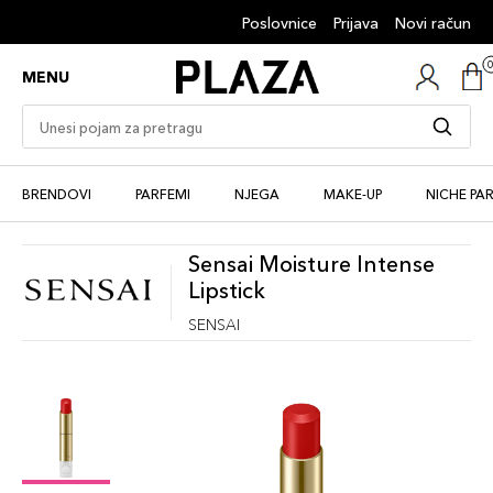
Poslovnice
Prijava
Novi račun
MENU
BRENDOVI
PARFEMI
NJEGA
MAKE-UP
NICHE PA
Sensai Moisture Intense
Lipstick
SENSAI