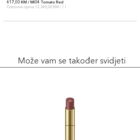
617,00 KM / MI04 Tomato Red
4973167012987
Osnovna cijena 12.340,00 KM / 1 l
Može vam se također svidjeti