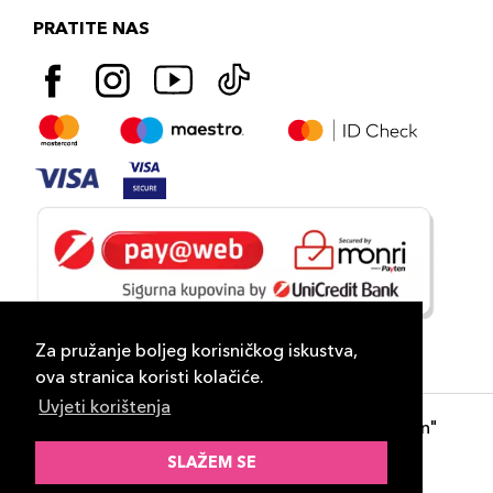
PRATITE NAS
Za pružanje boljeg korisničkog iskustva,
ova stranica koristi kolačiće.
Uvjeti korištenja
Copyright 2026
PLAZA
- "DP Lux Distribution"
d.o.o. Banja Luka
SLAŽEM SE
Razvili
ID-S Consulting d.o.o. Sarajevo