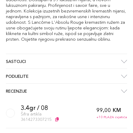
luksuznom pakiranju. Profinjenost i savoir faire, sve u
jednom. Kolekcija izuzetnih bezvremenskih kremastih nijansi,
napravljena s pažnjom, za raskošne usne i intenzivnu
udobnost. S Lancôme L'Absolu Rouge kremastim ružem za
usne obogaćujete svoju rutinu ljepote elegancijom: kada
kliknete na kultni simbol ruže, ispod se pojavljuje zlatni
prsten. Osjetite njegovu prekrasno senzualnu oblinu.
SASTOJCI
PODIJELITE
RECENZIJE
3.4gr / 08
99,00 KM
Šifra artikla
+10 PLAZA cvjetića
3614273307215