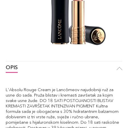
OPIS
L'Absolu Rouge Cream je Lancômeov najudobniji ruž za
usne do sada. Pruža blistav i kremasti završetak za kojim
svake usne žude. DO 18 SATI POSTOJANOSTI BLISTAV
KREMASTI ZAVRŠETAK INTENZIVAN PIGMENT Kultna
formula sada je obogaćena s 30% hidratantnim balzamom
dobivenim iz tri vrste ruže, svježe i ručno ubrane,
pomiješane s hijaluronskom kiselinom. Do 18 sati raskošne
udobnosti. Dostupan u 39 luksuznih nijansi, u novom