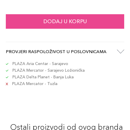
+10 PLAZA cvjetića
3614273307963
3.4gr / 132
DODAJ U KORPU
99,00 KM
Šifra artikla
+10 PLAZA cvjetića
3614273307024
3.4gr / 66
PROVJERI RASPOLOŽIVOST U POSLOVNICAMA
99,00 KM
Šifra artikla
+10 PLAZA cvjetića
3614273307130
PLAZA Aria Centar - Sarajevo
PLAZA Mercator - Sarajevo Ložionička
PLAZA Delta Planet - Banja Luka
3.4gr / 368
99,00 KM
PLAZA Mercator - Tuzla
Šifra artikla
+10 PLAZA cvjetića
3614273307192
3.4gr / 276
99,00 KM
Šifra artikla
+10 PLAZA cvjetića
3614273307697
Ostali proizvodi od ovog branda