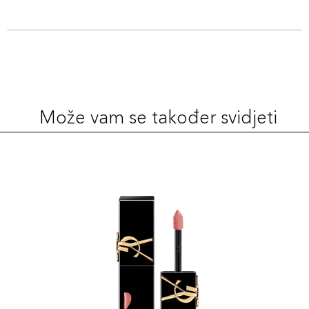
Šifra artikla
+10 PLAZA cvjetića
3614273307277
3.4gr / 00
99,00 KM
Šifra artikla
+10 PLAZA cvjetića
3614273307956
Može vam se također svidjeti