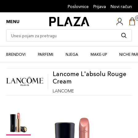
Poslovnice
Prijava
Novi račun
MENU
BRENDOVI
PARFEMI
NJEGA
MAKE-UP
NICHE PA
Lancome L'absolu Rouge
Cream
LANCOME