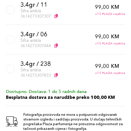
3.4gr / 11
99,00 KM
Šifra artikla
+10 PLAZA cvjetića
3614273307307
3.4gr / 06
99,00 KM
Šifra artikla
+10 PLAZA cvjetića
3614273307444
3.4gr / 238
99,00 KM
Šifra artikla
+10 PLAZA cvjetića
3614273307833
Dostupno. Dostava: 1 do 5 radnih dana
3.4gr / 274
99,00 KM
Besplatna dostava za narudžbe preko 100,00 KM
Šifra artikla
+10 PLAZA cvjetića
3614273307840
Fotografija proizvoda ne mora u potpunosti odgovarati
stvarnom izgledu i sadržaju proizvoda. U slučaju tehničkih
3.4gr / 01
pogrešaka Plaza parfumerija ne preuzima odgovornost za
99,00 KM
tačnost prikazanih cijena i fotografija.
Šifra artikla