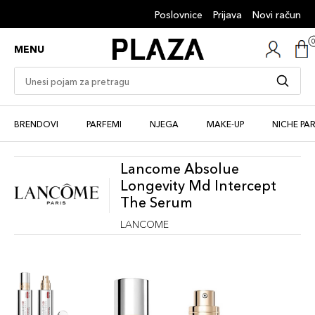
Poslovnice
Prijava
Novi račun
MENU
BRENDOVI
PARFEMI
NJEGA
MAKE-UP
NICHE PA
Lancome Absolue
Longevity Md Intercept
The Serum
LANCOME