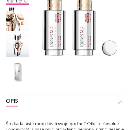
OPIS
Što kada biste mogli birati svoje godine? Otkrijte Absolue
Longevity MD, naše prvo proaktivno personalizirano rješenje