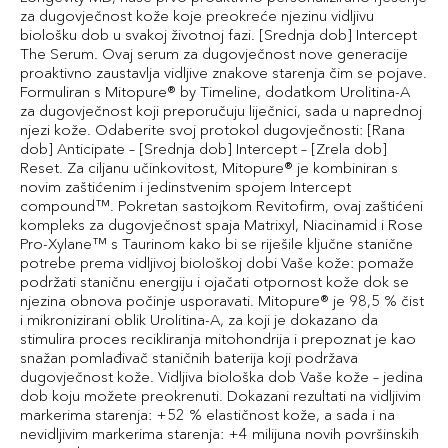
za dugovječnost kože koje preokreće njezinu vidljivu
biološku dob u svakoj životnoj fazi. [Srednja dob] Intercept
The Serum. Ovaj serum za dugovječnost nove generacije
proaktivno zaustavlja vidljive znakove starenja čim se pojave.
Formuliran s Mitopure® by Timeline, dodatkom Urolitina-A
za dugovječnost koji preporučuju liječnici, sada u naprednoj
njezi kože. Odaberite svoj protokol dugovječnosti: [Rana
dob] Anticipate – [Srednja dob] Intercept – [Zrela dob]
Reset. Za ciljanu učinkovitost, Mitopure® je kombiniran s
novim zaštićenim i jedinstvenim spojem Intercept
compound™. Pokretan sastojkom Revitofirm, ovaj zaštićeni
kompleks za dugovječnost spaja Matrixyl, Niacinamid i Rose
Pro-Xylane™ s Taurinom kako bi se riješile ključne stanične
potrebe prema vidljivoj biološkoj dobi Vaše kože: pomaže
podržati staničnu energiju i ojačati otpornost kože dok se
njezina obnova počinje usporavati. Mitopure® je 98,5 % čist
i mikronizirani oblik Urolitina-A, za koji je dokazano da
stimulira proces recikliranja mitohondrija i prepoznat je kao
snažan pomlađivač staničnih baterija koji podržava
dugovječnost kože. Vidljiva biološka dob Vaše kože – jedina
dob koju možete preokrenuti. Dokazani rezultati na vidljivim
markerima starenja: +52 % elastičnost kože, a sada i na
nevidljivim markerima starenja: +4 milijuna novih površinskih