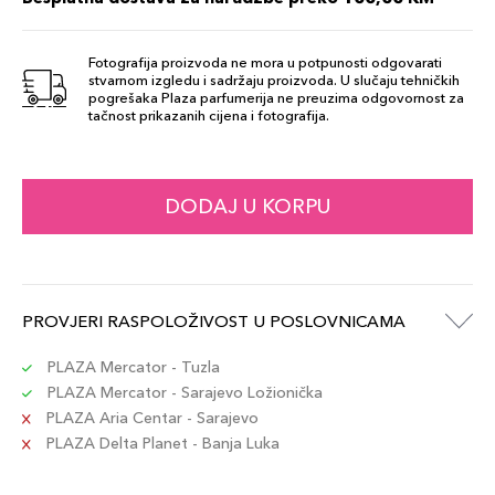
Šifra artikla
+8 PLAZA cvjetića
8017834887174
Fotografija proizvoda ne mora u potpunosti odgovarati
stvarnom izgledu i sadržaju proizvoda. U slučaju tehničkih
SET 502
pogrešaka Plaza parfumerija ne preuzima odgovornost za
75,00 KM
tačnost prikazanih cijena i fotografija.
Šifra artikla
+8 PLAZA cvjetića
8017834887129
SET 506
DODAJ U KORPU
75,00 KM
Šifra artikla
+8 PLAZA cvjetića
8017834887167
PROVJERI RASPOLOŽIVOST U POSLOVNICAMA
PLAZA Mercator - Tuzla
PLAZA Mercator - Sarajevo Ložionička
PLAZA Aria Centar - Sarajevo
PLAZA Delta Planet - Banja Luka