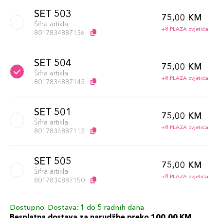
SET 503
75,00 KM
Šifra artikla
+8 PLAZA cvjetića
8017834887136
SET 504
75,00 KM
Šifra artikla
+8 PLAZA cvjetića
8017834887143
SET 501
75,00 KM
Šifra artikla
+8 PLAZA cvjetića
8017834887112
SET 505
75,00 KM
Šifra artikla
+8 PLAZA cvjetića
8017834887150
Dostupno. Dostava: 1 do 5 radnih dana
SET 507
75,00 KM
Besplatna dostava za narudžbe preko 100,00 KM