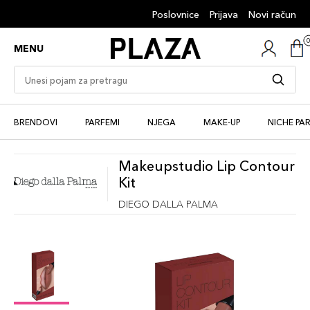
Poslovnice
Prijava
Novi račun
MENU
BRENDOVI
PARFEMI
NJEGA
MAKE-UP
NICHE PA
Makeupstudio Lip Contour
Kit
DIEGO DALLA PALMA