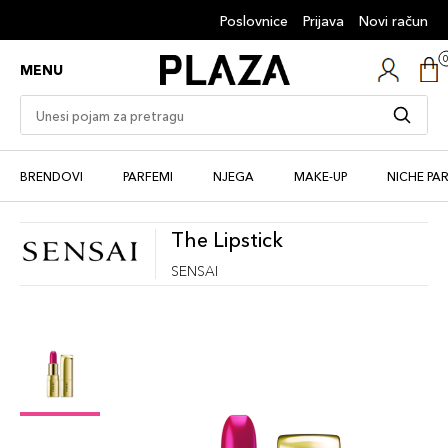
Poslovnice
Prijava
Novi račun
MENU
BRENDOVI
PARFEMI
NJEGA
MAKE-UP
NICHE PA
The Lipstick
SENSAI