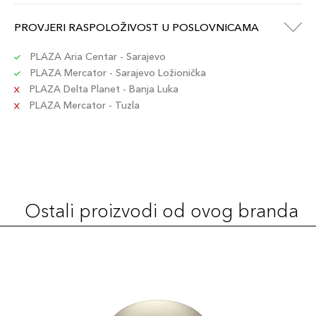
12
PROVJERI RASPOLOŽIVOST U POSLOVNICAMA
112,00 KM
Šifra artikla
+11 PLAZA cvjetića
4973167343623
PLAZA Aria Centar - Sarajevo
PLAZA Mercator - Sarajevo Ložionička
PLAZA Delta Planet - Banja Luka
5
112,00 KM
PLAZA Mercator - Tuzla
Šifra artikla
+11 PLAZA cvjetića
4973167343555
14
112,00 KM
Šifra artikla
+11 PLAZA cvjetića
4973167343647
Ostali proizvodi od ovog branda
13
112,00 KM
Šifra artikla
+11 PLAZA cvjetića
4973167343630
1
112,00 KM