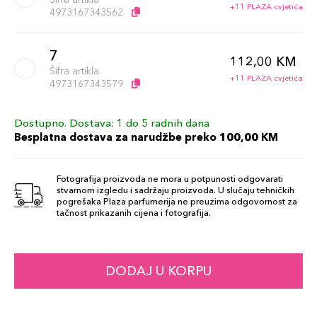
+11 PLAZA cvjetića
4973167343562
7
112,00 KM
Šifra artikla
+11 PLAZA cvjetića
4973167343579
Dostupno. Dostava: 1 do 5 radnih dana
8
112,00 KM
Besplatna dostava za narudžbe preko 100,00 KM
Šifra artikla
+11 PLAZA cvjetića
4973167343586
Fotografija proizvoda ne mora u potpunosti odgovarati
stvarnom izgledu i sadržaju proizvoda. U slučaju tehničkih
15
pogrešaka Plaza parfumerija ne preuzima odgovornost za
112,00 KM
tačnost prikazanih cijena i fotografija.
Šifra artikla
+11 PLAZA cvjetića
4973167343654
10
DODAJ U KORPU
112,00 KM
Šifra artikla
+11 PLAZA cvjetića
4973167343609