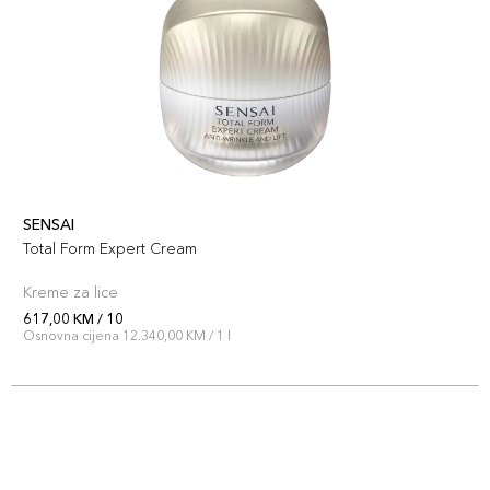
Šifra artikla
+11 PLAZA cvjetića
4973167343517
2
112,00 KM
Šifra artikla
+11 PLAZA cvjetića
4973167343524
11
112,00 KM
SENSAI
Šifra artikla
+11 PLAZA cvjetića
Total Form Expert Cream
4973167343616
Kreme za lice
617,00 KM / 10
Osnovna cijena 12.340,00 KM / 1 l