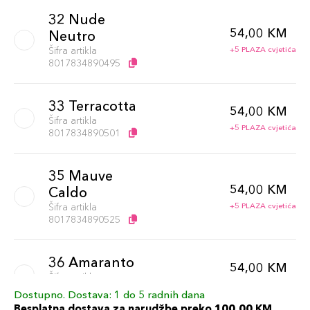
32 Nude
54,00 KM
Neutro
Šifra artikla
+5 PLAZA cvjetića
8017834890495
33 Terracotta
54,00 KM
Šifra artikla
+5 PLAZA cvjetića
8017834890501
35 Mauve
54,00 KM
Caldo
Šifra artikla
+5 PLAZA cvjetića
8017834890525
36 Amaranto
54,00 KM
Šifra artikla
+5 PLAZA cvjetića
8017834890532
Dostupno. Dostava: 1 do 5 radnih dana
Besplatna dostava za narudžbe preko 100,00 KM