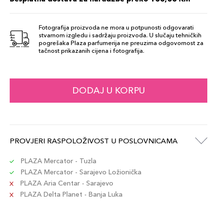
37 Rosso
54,00 KM
Corallo
Fotografija proizvoda ne mora u potpunosti odgovarati
stvarnom izgledu i sadržaju proizvoda. U slučaju tehničkih
Šifra artikla
+5 PLAZA cvjetića
pogrešaka Plaza parfumerija ne preuzima odgovornost za
8017834890549
tačnost prikazanih cijena i fotografija.
38 Rosso
54,00 KM
Šifra artikla
DODAJ U KORPU
+5 PLAZA cvjetića
8017834890556
40 Bordeaux
54,00 KM
Šifra artikla
PROVJERI RASPOLOŽIVOST U POSLOVNICAMA
+5 PLAZA cvjetića
8017834890570
PLAZA Mercator - Tuzla
PLAZA Mercator - Sarajevo Ložionička
42 Rosa
54,00 KM
PLAZA Aria Centar - Sarajevo
Šifra artikla
+5 PLAZA cvjetića
8017834890594
PLAZA Delta Planet - Banja Luka