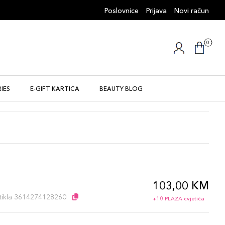
Poslovnice
Prijava
Novi račun
0
IES
E-GIFT KARTICA
BEAUTY BLOG
103,00 KM
artikla 3614274128260
+10 PLAZA cvjetića