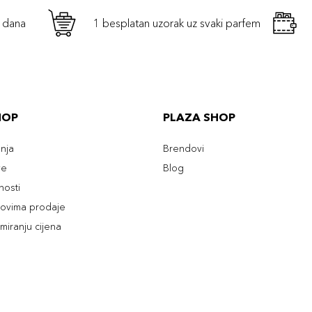
h dana
1 besplatan uzorak uz svaki parfem
HOP
PLAZA SHOP
enja
Brendovi
ve
Blog
tnosti
slovima prodaje
rmiranju cijena