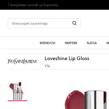
1 besplatan uzorak uz kupovinu
BRENDOVI
PARFEMI
NJEGA
M
Loveshine Lip Gloss
YSL