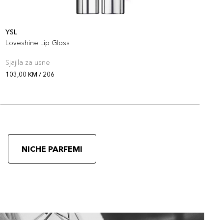
YSL
Y
Loveshine Lip Gloss
L
Sjajila za usne
S
103,00 KM / 206
1
NICHE PARFEMI