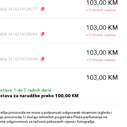
103,00 KM
artikla 3614274128277
+10 PLAZA cvjetića
103,00 KM
artikla 3614274128284
+10 PLAZA cvjetića
103,00 KM
artikla 3614274132649
+10 PLAZA cvjetića
103,00 KM
artikla 3614274132656
+10 PLAZA cvjetića
stava: 1 do 5 radnih dana
ostava za narudžbe preko 100,00 KM
103,00 KM
artikla 3614274132687
+10 PLAZA cvjetića
afija proizvoda ne mora u potpunosti odgovarati stvarnom izgledu i
ju proizvoda. U slučaju tehničkih pogrešaka Plaza parfumerija ne
ma odgovornost za tačnost prikazanih cijena i fotografija.