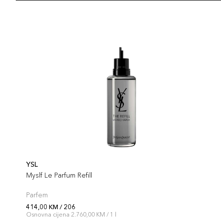
YSL
Myslf Le Parfum Refill
Parfem
414,00 KM / 206
Osnovna cijena 2.760,00 KM / 1 l