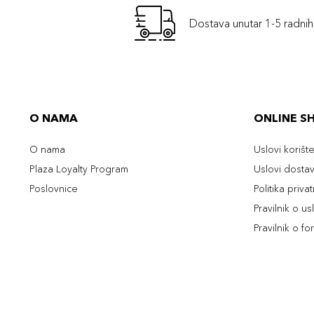
Dostava unutar 1-5 radni
O NAMA
ONLINE S
O nama
Uslovi korišt
Plaza Loyalty Program
Uslovi dosta
Poslovnice
Politika priva
Pravilnik o u
Pravilnik o fo