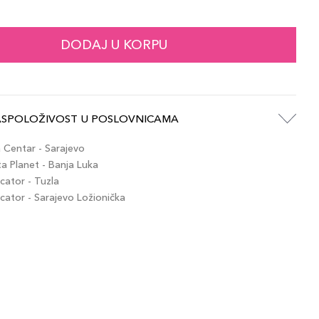
103,00 KM
artikla 3614274132724
+10 PLAZA cvjetića
DODAJ U KORPU
103,00 KM
artikla 3614274132748
+10 PLAZA cvjetića
ASPOLOŽIVOST U POSLOVNICAMA
103,00 KM
artikla 3614274132762
+10 PLAZA cvjetića
Centar - Sarajevo
 Planet - Banja Luka
ator - Tuzla
103,00 KM
ator - Sarajevo Ložionička
artikla 3614274132632
+10 PLAZA cvjetića
103,00 KM
artikla 3614274132779
+10 PLAZA cvjetića
103,00 KM