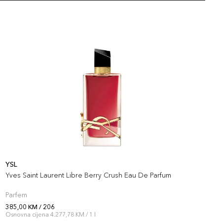
artikla 3614274132670
+10 PLAZA cvjetića
103,00 KM
artikla 3614274132793
+10 PLAZA cvjetića
YSL
Y
Yves Saint Laurent Libre Berry Crush Eau De Parfum
L
Parfem
P
385,00 KM / 206
3
Osnovna cijena 4.277,78 KM / 1 l
O