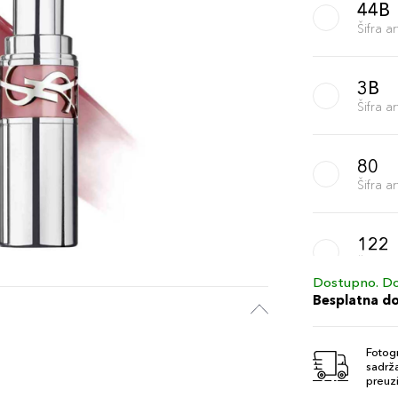
44B
Šifra 
3B
Šifra 
80
Šifra 
122
Šifra 
Dostupno. Do
Besplatna d
200
Šifra 
Fotogr
sadrža
preuzi