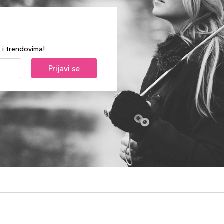
a i trendovima!
Prijavi se