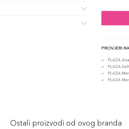
204
Šifra 
206
Šifra 
PROVJERI R
208
Šifra 
PLAZA Aria 
PLAZA Delta
PLAZA Merc
45
PLAZA Merc
Šifra 
209
Šifra 
Ostali proizvodi od ovog branda
154