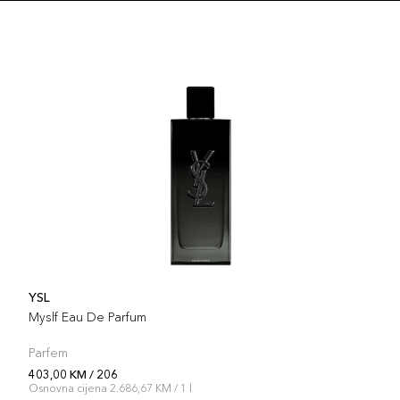
Šifra 
211
Šifra 
YSL
Myslf Eau De Parfum
Parfem
403,00 KM / 206
Osnovna cijena 2.686,67 KM / 1 l