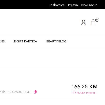
Poslovnice
Prijava
Novi račun
0
IES
E-GIFT KARTICA
BEAUTY BLOG
166,25 KM
l
artikla 3760260450041
+17 PLAZA cvjetića