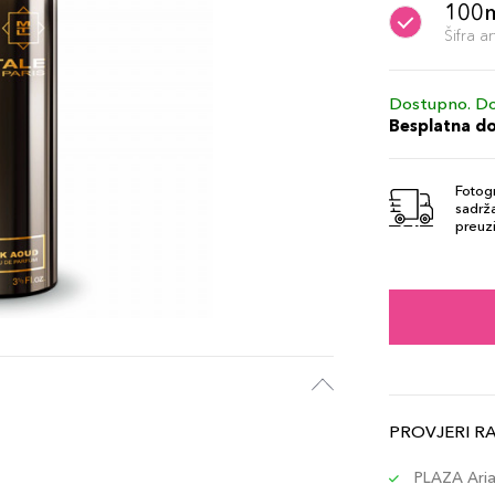
100
Šifra 
Dostupno. Do
Besplatna d
Fotogr
sadrža
preuzi
PROVJERI R
PLAZA Aria 