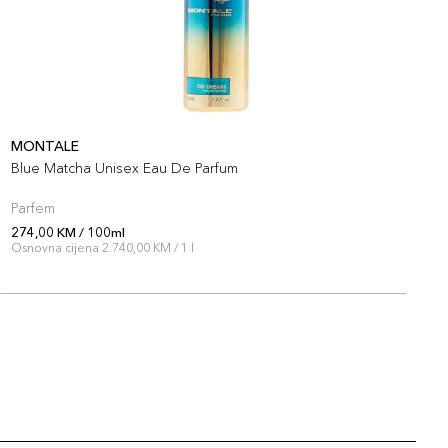
MONTALE
M
Blue Matcha Unisex Eau De Parfum
B
Parfem
P
274,00 KM / 100ml
3
Osnovna cijena 2.740,00 KM / 1 l
O