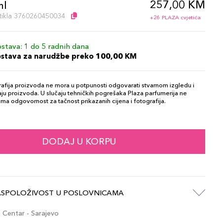
257,00 KM
ml
artikla 3760260450034
+26 PLAZA cvjetića
stava: 1 do 5 radnih dana
ostava za narudžbe preko 100,00 KM
afija proizvoda ne mora u potpunosti odgovarati stvarnom izgledu i
ju proizvoda. U slučaju tehničkih pogrešaka Plaza parfumerija ne
ma odgovornost za tačnost prikazanih cijena i fotografija.
DODAJ U KORPU
ASPOLOŽIVOST U POSLOVNICAMA
Centar - Sarajevo