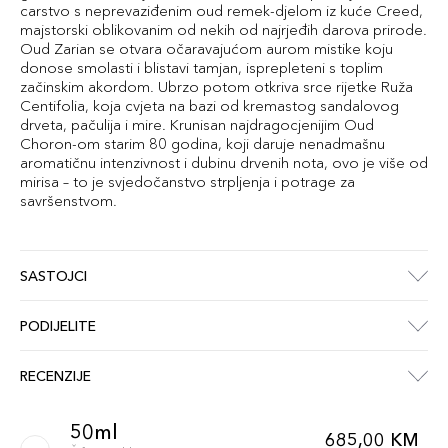
carstvo s neprevaziđenim oud remek-djelom iz kuće Creed,
majstorski oblikovanim od nekih od najrjeđih darova prirode.
Oud Zarian se otvara očaravajućom aurom mistike koju
donose smolasti i blistavi tamjan, isprepleteni s toplim
začinskim akordom. Ubrzo potom otkriva srce rijetke Ruža
Centifolia, koja cvjeta na bazi od kremastog sandalovog
drveta, pačulija i mire. Krunisan najdragocjenijim Oud
Choron-om starim 80 godina, koji daruje nenadmašnu
aromatičnu intenzivnost i dubinu drvenih nota, ovo je više od
mirisa – to je svjedočanstvo strpljenja i potrage za
savršenstvom.
SASTOJCI
PODIJELITE
RECENZIJE
50ml
685,00 KM