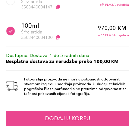
Šifra artikla
+69 PLAZA cvjetića
3508440004147
100ml
970,00 KM
Šifra artikla
+97 PLAZA cvjetića
3508440004130
Dostupno. Dostava: 1 do 5 radnih dana
Besplatna dostava za narudžbe preko 100,00 KM
Fotografija proizvoda ne mora u potpunosti odgovarati
stvarnom izgledu i sadržaju proizvoda. U slučaju tehničkih
pogrešaka Plaza parfumerija ne preuzima odgovornost za
tačnost prikazanih cijena i fotografija.
DODAJ U KORPU