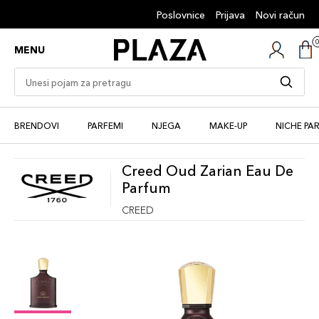
Poslovnice
Prijava
Novi račun
MENU
BRENDOVI
PARFEMI
NJEGA
MAKE-UP
NICHE PA
Creed Oud Zarian Eau De
Parfum
CREED