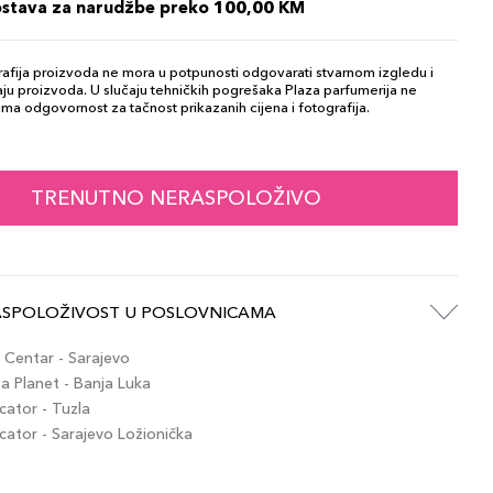
ostava za narudžbe preko 100,00 KM
afija proizvoda ne mora u potpunosti odgovarati stvarnom izgledu i
ju proizvoda. U slučaju tehničkih pogrešaka Plaza parfumerija ne
ma odgovornost za tačnost prikazanih cijena i fotografija.
TRENUTNO NERASPOLOŽIVO
ASPOLOŽIVOST U POSLOVNICAMA
Centar - Sarajevo
 Planet - Banja Luka
ator - Tuzla
tor - Sarajevo Ložionička