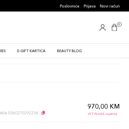
Poslovnice
Prijava
Novi račun
0
IES
E-GIFT KARTICA
BEAUTY BLOG
970,00 KM
l
artikla 5060270292234
+97 PLAZA cvjetića