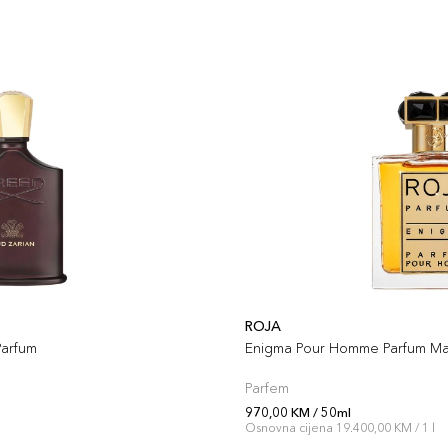
ROJA
Parfum
Enigma Pour Homme Parfum M
Parfem
970,00 KM / 50ml
l
Osnovna cijena 19.400,00 KM / 1 l