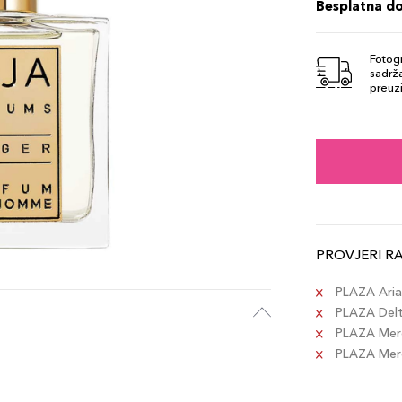
Besplatna d
Fotogr
sadrža
preuzi
PROVJERI R
PLAZA Aria 
PLAZA Delta
PLAZA Merc
PLAZA Merca