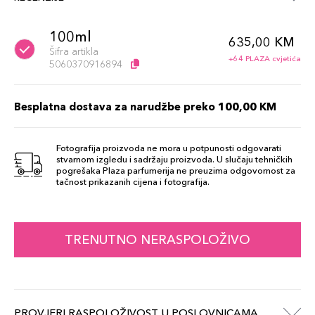
100ml
635,00 KM
Šifra artikla
+64 PLAZA cvjetića
5060370916894
Besplatna dostava za narudžbe preko 100,00 KM
Fotografija proizvoda ne mora u potpunosti odgovarati
stvarnom izgledu i sadržaju proizvoda. U slučaju tehničkih
pogrešaka Plaza parfumerija ne preuzima odgovornost za
tačnost prikazanih cijena i fotografija.
TRENUTNO NERASPOLOŽIVO
PROVJERI RASPOLOŽIVOST U POSLOVNICAMA