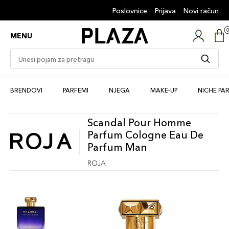
Poslovnice
Prijava
Novi račun
MENU
BRENDOVI
PARFEMI
NJEGA
MAKE-UP
NICHE PA
Scandal Pour Homme
Parfum Cologne Eau De
Parfum Man
ROJA