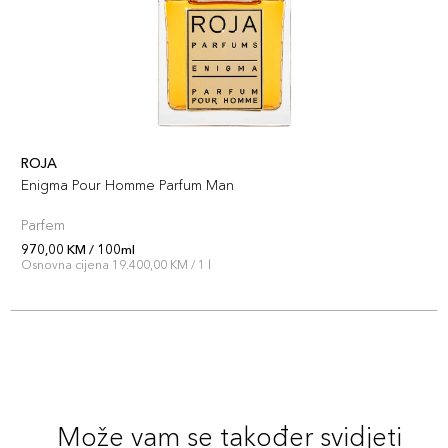
ROJA
Enigma Pour Homme Parfum Man
Parfem
970,00 KM / 100ml
Osnovna cijena 19.400,00 KM / 1 l
Može vam se također svidjeti