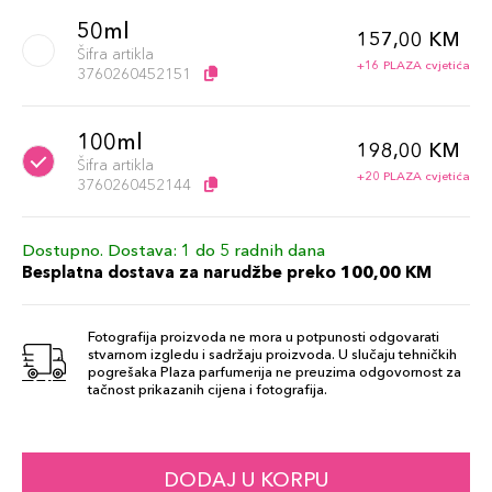
50ml
157,00 KM
Šifra artikla
+16 PLAZA cvjetića
3760260452151
100ml
198,00 KM
Šifra artikla
+20 PLAZA cvjetića
3760260452144
Dostupno. Dostava: 1 do 5 radnih dana
Besplatna dostava za narudžbe preko 100,00 KM
Fotografija proizvoda ne mora u potpunosti odgovarati
stvarnom izgledu i sadržaju proizvoda. U slučaju tehničkih
pogrešaka Plaza parfumerija ne preuzima odgovornost za
tačnost prikazanih cijena i fotografija.
DODAJ U KORPU