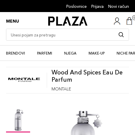
Poslovnice
Prijava
Novi račun
MENU
BRENDOVI
PARFEMI
NJEGA
MAKE-UP
NICHE PA
Wood And Spices Eau De
Parfum
MONTALE