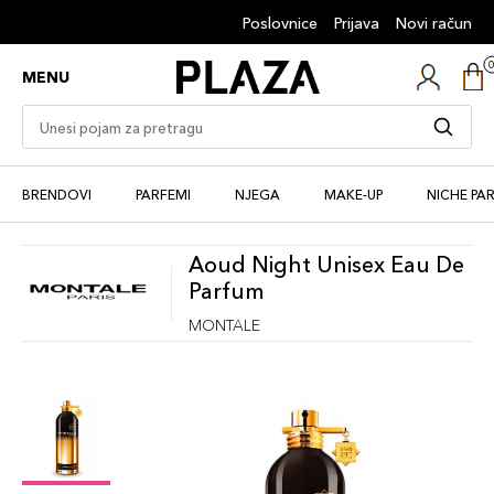
Poslovnice
Prijava
Novi račun
MENU
BRENDOVI
PARFEMI
NJEGA
MAKE-UP
NICHE PA
Aoud Night Unisex Eau De
Parfum
MONTALE