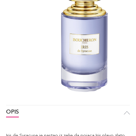
OPIS
Iris de Syracuse je nastao iz zelje da pojaca Iris plavo zlato