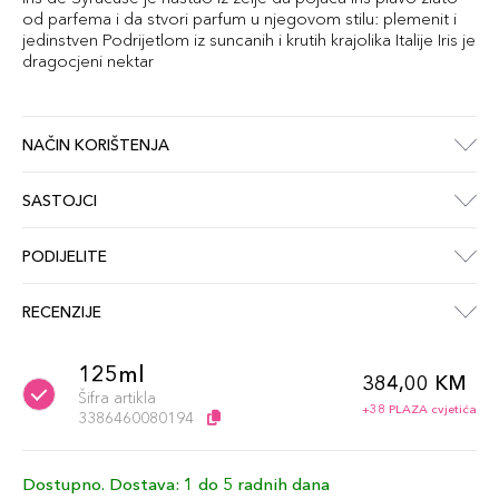
od parfema i da stvori parfum u njegovom stilu: plemenit i
jedinstven Podrijetlom iz suncanih i krutih krajolika Italije Iris je
dragocjeni nektar
NAČIN KORIŠTENJA
SASTOJCI
PODIJELITE
RECENZIJE
125ml
384,00 KM
Šifra artikla
+38 PLAZA cvjetića
3386460080194
Dostupno. Dostava: 1 do 5 radnih dana