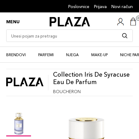
Poslovnice
Prijava
Novi račun
MENU
BRENDOVI
PARFEMI
NJEGA
MAKE-UP
NICHE PA
Collection Iris De Syracuse
Eau De Parfum
BOUCHERON