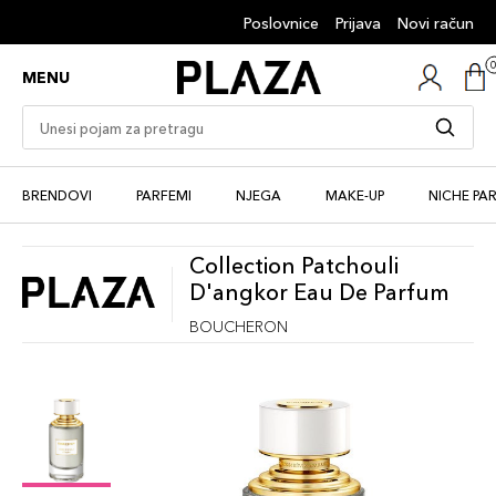
Poslovnice
Prijava
Novi račun
MENU
BRENDOVI
PARFEMI
NJEGA
MAKE-UP
NICHE PA
Collection Patchouli
D'angkor Eau De Parfum
BOUCHERON