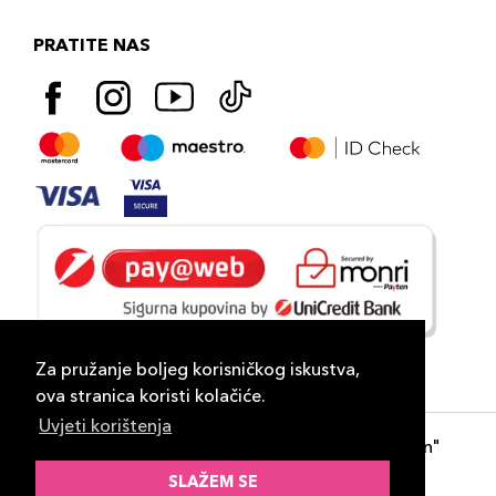
PRATITE NAS
Za pružanje boljeg korisničkog iskustva,
ova stranica koristi kolačiće.
Uvjeti korištenja
Copyright 2026
PLAZA
- "DP Lux Distribution"
d.o.o. Banja Luka
SLAŽEM SE
Razvili
ID-S Consulting d.o.o. Sarajevo