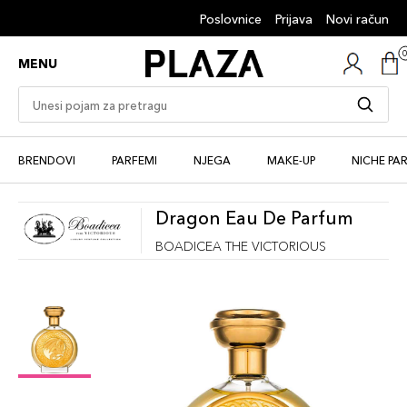
Poslovnice
Prijava
Novi račun
MENU
BRENDOVI
PARFEMI
NJEGA
MAKE-UP
NICHE PA
Dragon Eau De Parfum
BOADICEA THE VICTORIOUS