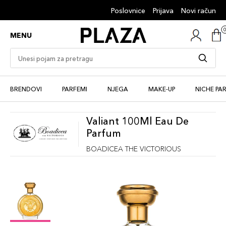
Poslovnice
Prijava
Novi račun
MENU
BRENDOVI
PARFEMI
NJEGA
MAKE-UP
NICHE PA
Valiant 100Ml Eau De
Parfum
BOADICEA THE VICTORIOUS