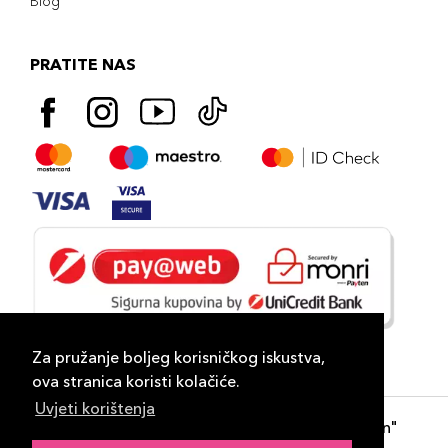
Blog
PRATITE NAS
Za pružanje boljeg korisničkog iskustva,
ova stranica koristi kolačiće.
Uvjeti korištenja
Copyright 2026
PLAZA
- "DP Lux Distribution"
d.o.o. Banja Luka