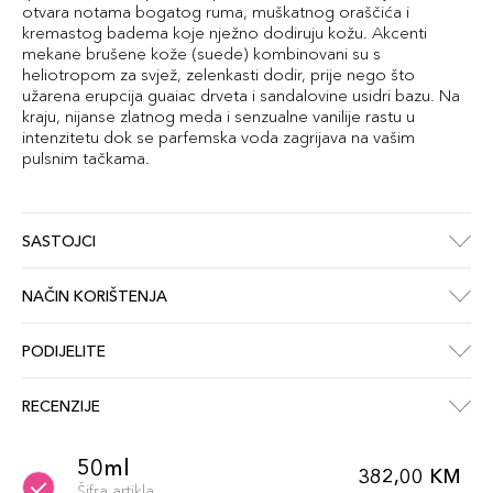
otvara notama bogatog ruma, muškatnog oraščića i
kremastog badema koje nježno dodiruju kožu. Akcenti
mekane brušene kože (suede) kombinovani su s
heliotropom za svjež, zelenkasti dodir, prije nego što
užarena erupcija guaiac drveta i sandalovine usidri bazu. Na
kraju, nijanse zlatnog meda i senzualne vanilije rastu u
intenzitetu dok se parfemska voda zagrijava na vašim
pulsnim tačkama.
SASTOJCI
NAČIN KORIŠTENJA
PODIJELITE
RECENZIJE
50ml
382,00 KM
Šifra artikla