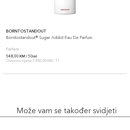
BORNTOSTANDOUT
Borntostandout® Sugar Addict Eau De Parfum
Parfem
548,00 KM / 50ml
Osnovna cijena 5.480,00 KM / 1 l
Može vam se također svidjeti