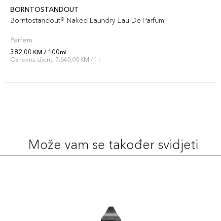
BORNTOSTANDOUT
Borntostandout® Naked Laundry Eau De Parfum
Parfem
382,00 KM / 100ml
Osnovna cijena 7.640,00 KM / 1 l
Može vam se također svidjeti