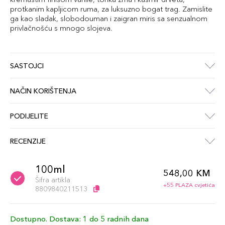
protkanim kapljicom ruma, za luksuzno bogat trag. Zamislite
ga kao sladak, slobodouman i zaigran miris sa senzualnom
privlačnošću s mnogo slojeva.
SASTOJCI
NAČIN KORIŠTENJA
PODIJELITE
RECENZIJE
100ml
548,00 KM
Šifra artikla
+55 PLAZA cvjetića
8809840211513
Dostupno. Dostava: 1 do 5 radnih dana