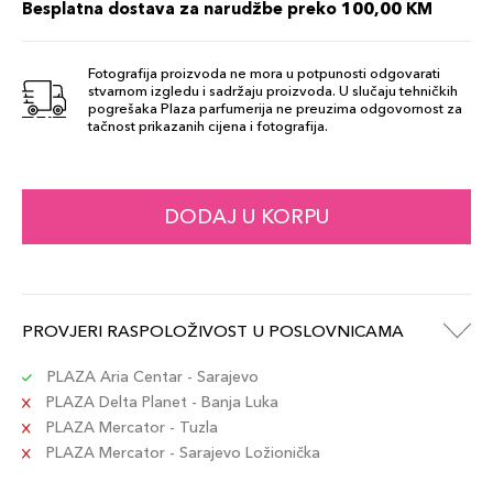
Besplatna dostava za narudžbe preko 100,00 KM
Fotografija proizvoda ne mora u potpunosti odgovarati
stvarnom izgledu i sadržaju proizvoda. U slučaju tehničkih
pogrešaka Plaza parfumerija ne preuzima odgovornost za
tačnost prikazanih cijena i fotografija.
DODAJ U KORPU
PROVJERI RASPOLOŽIVOST U POSLOVNICAMA
PLAZA Aria Centar - Sarajevo
PLAZA Delta Planet - Banja Luka
PLAZA Mercator - Tuzla
PLAZA Mercator - Sarajevo Ložionička