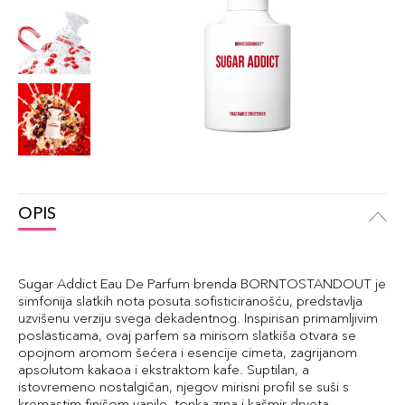
OPIS
Sugar Addict Eau De Parfum brenda BORNTOSTANDOUT je
simfonija slatkih nota posuta sofisticiranošću, predstavlja
uzvišenu verziju svega dekadentnog. Inspirisan primamljivim
poslasticama, ovaj parfem sa mirisom slatkiša otvara se
opojnom aromom šećera i esencije cimeta, zagrijanom
apsolutom kakaoa i ekstraktom kafe. Suptilan, a
istovremeno nostalgičan, njegov mirisni profil se suši s
kremastim finišom vanile, tonka zrna i kašmir drveta,