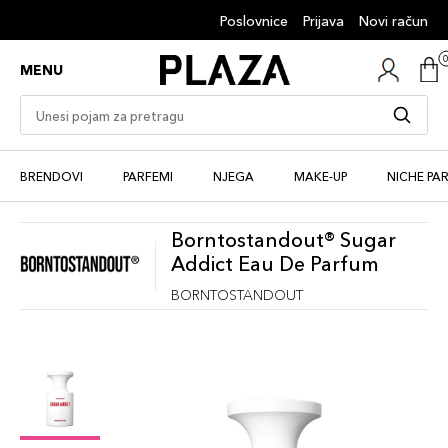
Poslovnice
Prijava
Novi račun
MENU
BRENDOVI
PARFEMI
NJEGA
MAKE-UP
NICHE PA
Borntostandout® Sugar
Addict Eau De Parfum
BORNTOSTANDOUT