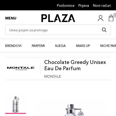
Poslovnice
Prijava
Novi račun
MENU
BRENDOVI
PARFEMI
NJEGA
MAKE-UP
NICHE PA
Chocolate Greedy Unisex
Eau De Parfum
MONTALE