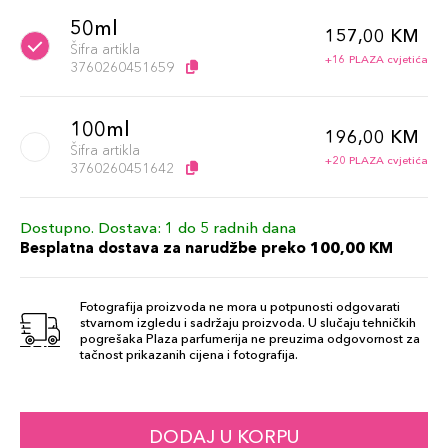
50ml
157,00 KM
Šifra artikla
+16 PLAZA cvjetića
3760260451659
100ml
196,00 KM
Šifra artikla
+20 PLAZA cvjetića
3760260451642
Dostupno. Dostava: 1 do 5 radnih dana
Besplatna dostava za narudžbe preko 100,00 KM
Fotografija proizvoda ne mora u potpunosti odgovarati
stvarnom izgledu i sadržaju proizvoda. U slučaju tehničkih
pogrešaka Plaza parfumerija ne preuzima odgovornost za
tačnost prikazanih cijena i fotografija.
DODAJ U KORPU