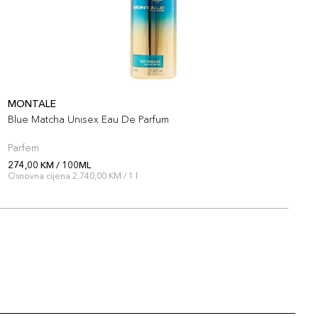
MONTALE
M
Blue Matcha Unisex Eau De Parfum
B
Parfem
P
274,00 KM / 100ML
3
Osnovna cijena 2.740,00 KM / 1 l
O