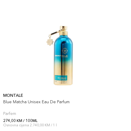
MONTALE
M
Blue Matcha Unisex Eau De Parfum
I
Parfem
P
274,00 KM / 100ML
2
Osnovna cijena 2.740,00 KM / 1 l
O