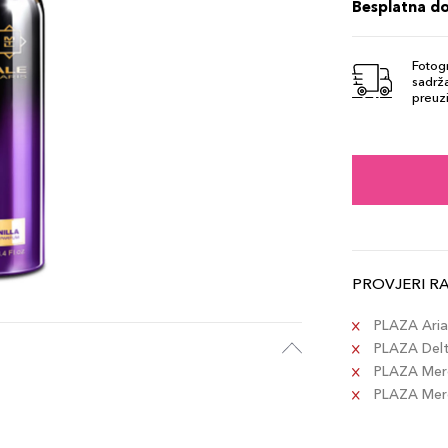
Besplatna d
Fotogr
sadrža
preuzi
PROVJERI R
PLAZA Aria 
PLAZA Delta
PLAZA Merc
PLAZA Merca