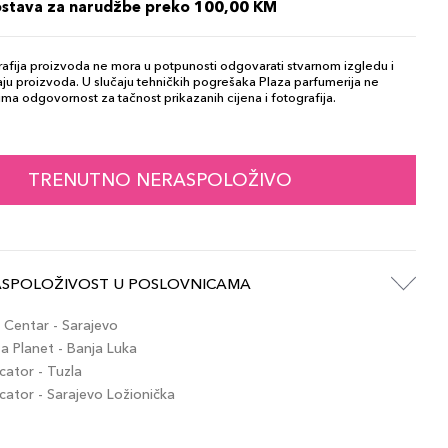
ostava za narudžbe preko 100,00 KM
afija proizvoda ne mora u potpunosti odgovarati stvarnom izgledu i
ju proizvoda. U slučaju tehničkih pogrešaka Plaza parfumerija ne
ma odgovornost za tačnost prikazanih cijena i fotografija.
TRENUTNO NERASPOLOŽIVO
ASPOLOŽIVOST U POSLOVNICAMA
Centar - Sarajevo
 Planet - Banja Luka
ator - Tuzla
tor - Sarajevo Ložionička