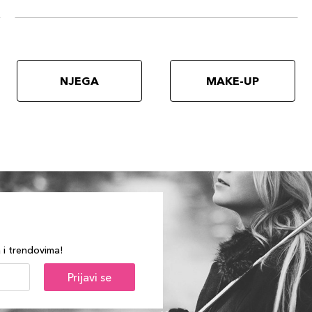
NJEGA
MAKE-UP
a i trendovima!
Prijavi se