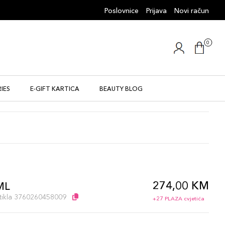
Poslovnice
Prijava
Novi račun
0
IES
E-GIFT KARTICA
BEAUTY BLOG
274,00 KM
ML
artikla 3760260458009
+27 PLAZA cvjetića