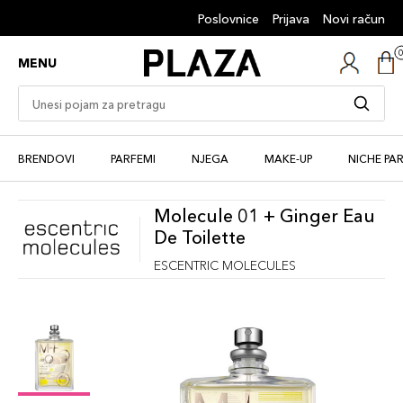
Poslovnice
Prijava
Novi račun
MENU
BRENDOVI
PARFEMI
NJEGA
MAKE-UP
NICHE PA
Molecule 01 + Ginger Eau
De Toilette
ESCENTRIC MOLECULES