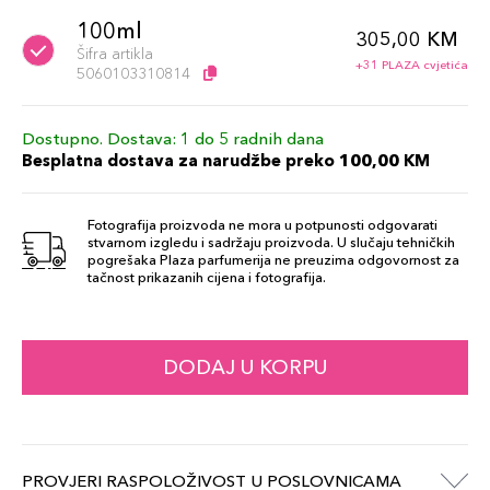
100ml
305,00 KM
Šifra artikla
+31 PLAZA cvjetića
5060103310814
Dostupno. Dostava: 1 do 5 radnih dana
Besplatna dostava za narudžbe preko 100,00 KM
Fotografija proizvoda ne mora u potpunosti odgovarati
stvarnom izgledu i sadržaju proizvoda. U slučaju tehničkih
pogrešaka Plaza parfumerija ne preuzima odgovornost za
tačnost prikazanih cijena i fotografija.
DODAJ U KORPU
PROVJERI RASPOLOŽIVOST U POSLOVNICAMA