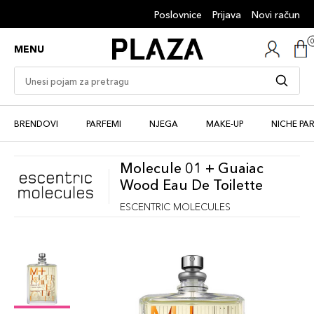
Poslovnice
Prijava
Novi račun
MENU
BRENDOVI
PARFEMI
NJEGA
MAKE-UP
NICHE PA
Molecule 01 + Guaiac
Wood Eau De Toilette
ESCENTRIC MOLECULES