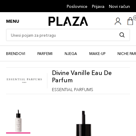
Poslovnice
Prijava
Novi račun
MENU
BRENDOVI
PARFEMI
NJEGA
MAKE-UP
NICHE PA
Divine Vanille Eau De
Parfum
ESSENTIAL PARFUMS