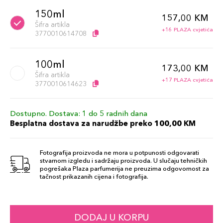
150ml
157,00 KM
Šifra artikla
+16 PLAZA cvjetića
3770010614708
100ml
173,00 KM
Šifra artikla
+17 PLAZA cvjetića
3770010614623
Dostupno. Dostava: 1 do 5 radnih dana
Besplatna dostava za narudžbe preko 100,00 KM
Fotografija proizvoda ne mora u potpunosti odgovarati
stvarnom izgledu i sadržaju proizvoda. U slučaju tehničkih
pogrešaka Plaza parfumerija ne preuzima odgovornost za
tačnost prikazanih cijena i fotografija.
DODAJ U KORPU