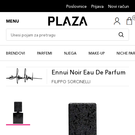
Poslovnice
Prijava
Novi račun
MENU
BRENDOVI
PARFEMI
NJEGA
MAKE-UP
NICHE PA
Ennui Noir Eau De Parfum
FILIPPO SORCINELLI