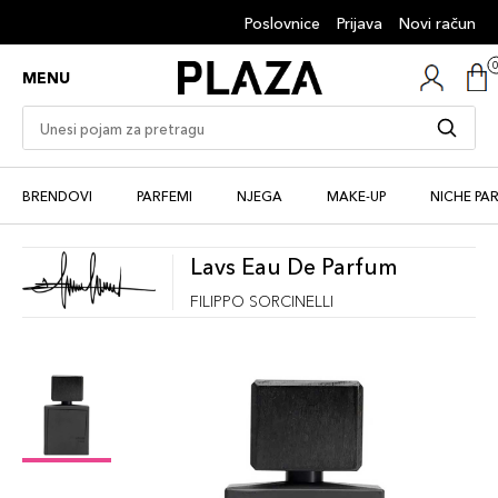
Poslovnice
Prijava
Novi račun
MENU
BRENDOVI
PARFEMI
NJEGA
MAKE-UP
NICHE PA
Lavs Eau De Parfum
FILIPPO SORCINELLI