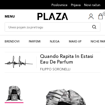
Poslovnice
Prijava
Novi račun
MENU
BRENDOVI
PARFEMI
NJEGA
MAKE-UP
NICHE PA
Quando Rapita In Estasi
Eau De Parfum
FILIPPO SORCINELLI