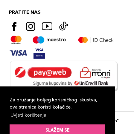
PRATITE NAS
Za pružanje boljeg korisničkog iskustva,
ova stranica koristi kolačiće.
Uvjeti korištenja
Copyright 2026
PLAZA
- "DP Lux Distribution"
d.o.o. Banja Luka
SLAŽEM SE
Razvili
ID-S Consulting d.o.o. Sarajevo