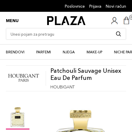
Poslovnice
Prijava
Novi račun
MENU
BRENDOVI
PARFEMI
NJEGA
MAKE-UP
NICHE PA
Patchouli Sauvage Unisex
Eau De Parfum
HOUBIGANT