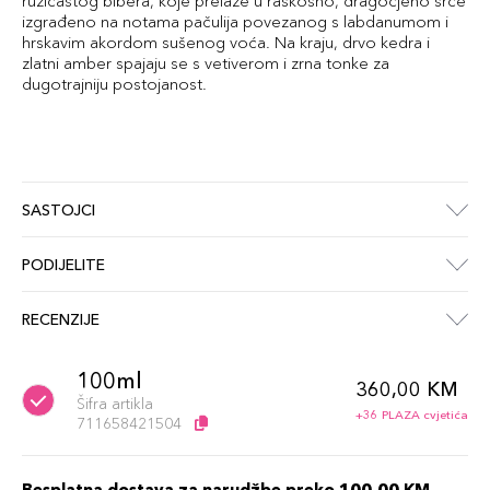
ružičastog bibera, koje prelaze u raskošno, dragocjeno srce
izgrađeno na notama pačulija povezanog s labdanumom i
hrskavim akordom sušenog voća. Na kraju, drvo kedra i
zlatni amber spajaju se s vetiverom i zrna tonke za
dugotrajniju postojanost.
SASTOJCI
PODIJELITE
RECENZIJE
100ml
360,00 KM
Šifra artikla
+36 PLAZA cvjetića
711658421504
Besplatna dostava za narudžbe preko 100,00 KM