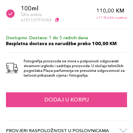
100ml
110,00 KM
Šifra artikla
+11 PLAZA cvjetića
6291107976068
Dostupno. Dostava: 1 do 5 radnih dana
Besplatna dostava za narudžbe preko 100,00 KM
Fotografija proizvoda ne mora u potpunosti odgovarati
stvarnom izgledu i sadržaju proizvoda. U slučaju tehničkih
pogrešaka Plaza parfumerija ne preuzima odgovornost za
tačnost prikazanih cijena i fotografija.
DODAJ U KORPU
PROVJERI RASPOLOŽIVOST U POSLOVNICAMA