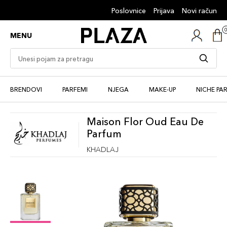
Poslovnice
Prijava
Novi račun
MENU
BRENDOVI
PARFEMI
NJEGA
MAKE-UP
NICHE PA
Maison Flor Oud Eau De
Parfum
KHADLAJ