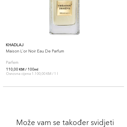
KHADLAJ
Maison L`or Noir Eau De Parfum
Parfem
110,00 KM / 100ml
Osnovna cijena 1.100,00 KM / 1 l
Može vam se također svidjeti