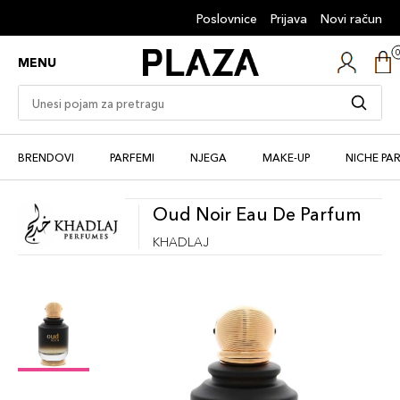
Poslovnice
Prijava
Novi račun
MENU
BRENDOVI
PARFEMI
NJEGA
MAKE-UP
NICHE PA
Oud Noir Eau De Parfum
KHADLAJ