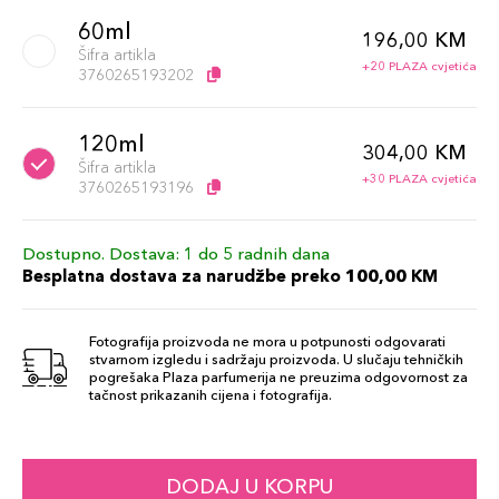
60ml
196,00 KM
Šifra artikla
+20 PLAZA cvjetića
3760265193202
120ml
304,00 KM
Šifra artikla
+30 PLAZA cvjetića
3760265193196
Dostupno. Dostava: 1 do 5 radnih dana
Besplatna dostava za narudžbe preko 100,00 KM
Fotografija proizvoda ne mora u potpunosti odgovarati
stvarnom izgledu i sadržaju proizvoda. U slučaju tehničkih
pogrešaka Plaza parfumerija ne preuzima odgovornost za
tačnost prikazanih cijena i fotografija.
DODAJ U KORPU