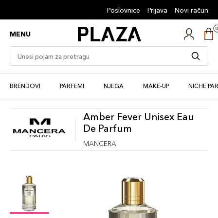
Poslovnice
Prijava
Novi račun
MENU
BRENDOVI
PARFEMI
NJEGA
MAKE-UP
NICHE PA
Amber Fever Unisex Eau
De Parfum
MANCERA