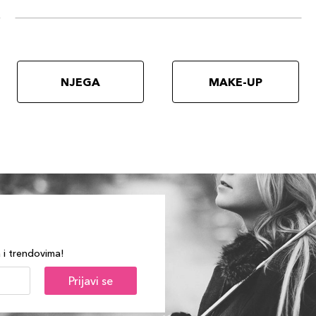
NJEGA
MAKE-UP
a i trendovima!
Prijavi se