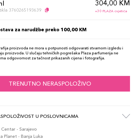
304,00 KM
ml
artikla 3760265193639
+30 PLAZA cvjetića
ostava za narudžbe preko 100,00 KM
afija proizvoda ne mora u potpunosti odgovarati stvarnom izgledu i
ju proizvoda. U slučaju tehničkih pogrešaka Plaza parfumerija ne
ma odgovornost za tačnost prikazanih cijena i fotografija.
TRENUTNO NERASPOLOŽIVO
ASPOLOŽIVOST U POSLOVNICAMA
Centar - Sarajevo
 Planet - Banja Luka