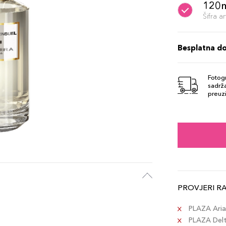
120
Šifra 
Besplatna d
Fotogr
sadrža
preuzi
PROVJERI R
PLAZA Aria 
PLAZA Delta