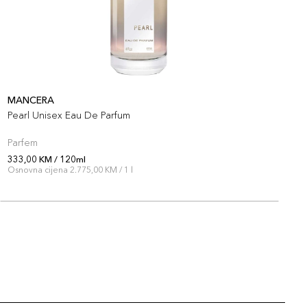
MANCERA
M
Pearl Unisex Eau De Parfum
W
Parfem
P
333,00 KM / 120ml
3
Osnovna cijena 2.775,00 KM / 1 l
O