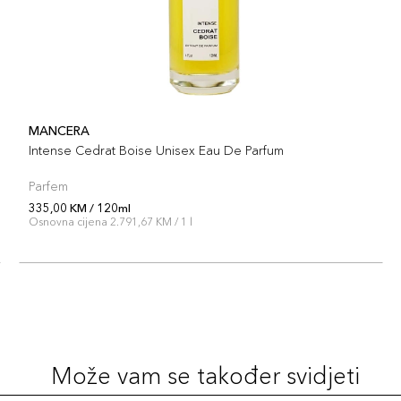
MANCERA
Intense Cedrat Boise Unisex Eau De Parfum
Parfem
335,00 KM / 120ml
Osnovna cijena 2.791,67 KM / 1 l
Može vam se također svidjeti