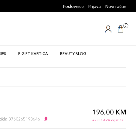
Poslovnice
Prijava
Novi račun
0
IES
E-GIFT KARTICA
BEAUTY BLOG
196,00 KM
l
artikla 3760265193646
+20 PLAZA cvjetića