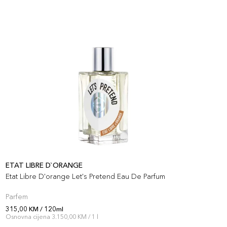
ETAT LIBRE D`ORANGE
E
Etat Libre D'orange Let's Pretend Eau De Parfum
E
Parfem
P
315,00 KM / 120ml
3
Osnovna cijena 3.150,00 KM / 1 l
O