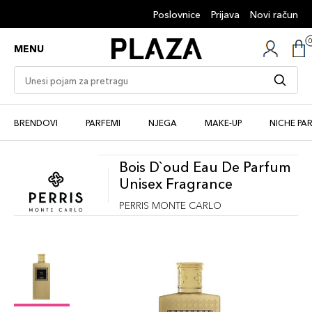
Poslovnice
Prijava
Novi račun
MENU
BRENDOVI
PARFEMI
NJEGA
MAKE-UP
NICHE PA
Bois D`oud Eau De Parfum
Unisex Fragrance
PERRIS MONTE CARLO