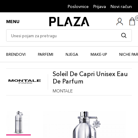
Poslovnice
Prijava
Novi račun
MENU
BRENDOVI
PARFEMI
NJEGA
MAKE-UP
NICHE PA
Soleil De Capri Unisex Eau
De Parfum
MONTALE