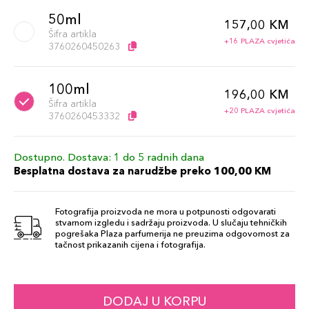
50ml
157,00 KM
Šifra artikla
+16 PLAZA cvjetića
3760260450263
100ml
196,00 KM
Šifra artikla
+20 PLAZA cvjetića
3760260453332
Dostupno. Dostava: 1 do 5 radnih dana
Besplatna dostava za narudžbe preko 100,00 KM
Fotografija proizvoda ne mora u potpunosti odgovarati
stvarnom izgledu i sadržaju proizvoda. U slučaju tehničkih
pogrešaka Plaza parfumerija ne preuzima odgovornost za
tačnost prikazanih cijena i fotografija.
DODAJ U KORPU