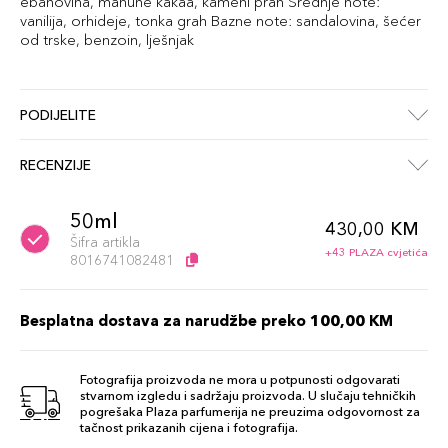
ebanovina, mahune kakaa, kameni prah Srednje note:
vanilija, orhideje, tonka grah Bazne note: sandalovina, šećer
od trske, benzoin, lješnjak
PODIJELITE
RECENZIJE
50ml
430,00 KM
Šifra artikla
+43 PLAZA cvjetića
8016741082481
Besplatna dostava za narudžbe preko 100,00 KM
Fotografija proizvoda ne mora u potpunosti odgovarati
stvarnom izgledu i sadržaju proizvoda. U slučaju tehničkih
pogrešaka Plaza parfumerija ne preuzima odgovornost za
tačnost prikazanih cijena i fotografija.