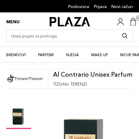
Poslovnice
Prijava
Novi račun
MENU
BRENDOVI
PARFEMI
NJEGA
MAKE-UP
NICHE PA
Al Contrario Unisex Parfum
TIZIANA TERENZI