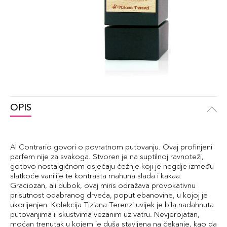
OPIS
Al Contrario govori o povratnom putovanju. Ovaj profinjeni
parfem nije za svakoga. Stvoren je na suptilnoj ravnoteži,
gotovo nostalgičnom osjećaju čežnje koji je negdje između
slatkoće vanilije te kontrasta mahuna slada i kakaa.
Graciozan, ali dubok, ovaj miris odražava provokativnu
prisutnost odabranog drveća, poput ebanovine, u kojoj je
ukorijenjen. Kolekcija Tiziana Terenzi uvijek je bila nadahnuta
putovanjima i iskustvima vezanim uz vatru. Nevjerojatan,
moćan trenutak u kojem je duša stavljena na čekanje, kao da