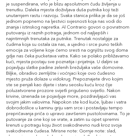
je suspendirana, vrlo je blizu apsolutnom čudu življenja u
trenutku. Daleka mjesta doživljava duša putnika koji teži
unutarnjem rastu i razvoju. Svaka stanica prilika je da se još
jednom popnemo na ljestvici svjesnosti koja nas vodi do
znanja i istinskog napretka. Al Contrario govori o povratnom
putovanju iz raznih potraga, jednom od najljepših i
najintimnijih trenutaka za putnike. Trenutak nostalgije za
čudima koja su ostala iza nas, a ujedno i srce puno teških
emocija za voljene koje ćemo sresti na ognjištu svog doma
gdje nas čeka pucketava vatra. Kako se polako približavamo
kući, mjesta postaju sve poznatija i prijatnija. U daljini se
pojavljuju slatke padine zelenih brežuljaka vaše domovine.
Biljke, obradivo zemljište i voćnjaci koje ovo čudesno
mjesto pruža dolaze u vidokrug. Prepoznajete drvo kojim
ste se penjali kao dijete i staru seosku kuću kroz čije
poluzatvorene prozore svijetli prigušeno svijetlo. Nakon
krivine, iznenada se pojavljuje more, pozdravljajući vas
svojim jakim valovima. Napokon ste kod kuće, ljubav i vatra
dobrodošlice u kaminu griju vam srce i postavljaju tempo
prepričavanja priča o upravo završenim pustolovinama. To je
putovanje za one koji se vrate, a zatim su opet spremni
krenuti u potragu koju život svakodnevno nudi kroz svoja
svakodnevna čudesa. Mirisne note: Gornje note: slad,