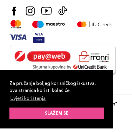
Za pružanje boljeg korisničkog iskustva,
ova stranica koristi kolačiće.
Uvjeti korištenja
Copyright 2026
PLAZA
- "DP Lux Distribution"
d.o.o. Banja Luka
SLAŽEM SE
Razvili
ID-S Consulting d.o.o. Sarajevo