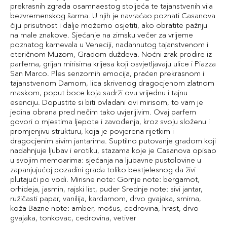
prekrasnih zgrada osamnaestog stoljeća te tajanstvenih vila
bezvremenskog šarma. U njih je navraćao poznati Casanova
čiju prisutnost i dalje možemo osjetiti, ako obratite pažnju
na male znakove. Sjećanje na zimsku večer za vrijeme
poznatog karnevala u Veneciji, nadahnutog tajanstvenom i
eteričnom Muzom, Gradom duždeva. Noćni zrak prodire iz
parfema, grijan mirisima krijesa koji osvjetljavaju ulice i Piazza
San Marco. Ples senzornih emocija, praćen prekrasnom i
tajanstvenom Damom, lica skrivenog dragocjenom zlatnom
maskom, poput boce koja sadrži ovu vrijednu i tajnu
esenciju. Dopustite si biti ovladani ovi mirisom, to vam je
jedina obrana pred nečim tako uvjerljivim. Ovaj parfem
govori o mjestima ljepote i zavođenja, kroz svoju složenu i
promjenjivu strukturu, koja je povjerena rijetkim i
dragocjenim sivim jantarima. Suptilno putovanje gradom koji
nadahnjuje ljubav i erotiku, stazama koje je Casanova opisao
u svojim memoarima: sjećanja na ljubavne pustolovine u
zapanjujućoj pozadini grada toliko bestjelesnog da živi
plutajući po vodi. Mirisne note: Gornje note: bergamot,
orhideja, jasmin, rajski list, puder Srednje note: sivi jantar,
ružičasti papar, vanilija, kardamom, drvo gvajaka, smirna,
koža Bazne note: amber, mošus, cedrovina, hrast, drvo
gvajaka, tonkovac, cedrovina, vetiver