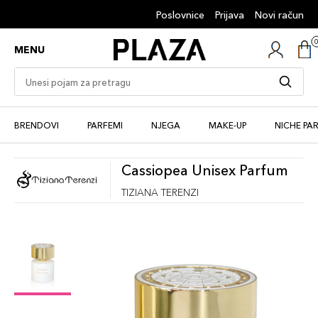
Poslovnice
Prijava
Novi račun
MENU
BRENDOVI
PARFEMI
NJEGA
MAKE-UP
NICHE PA
Cassiopea Unisex Parfum
TIZIANA TERENZI