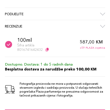
PODIJELITE
RECENZIJE
100ml
587,00 KM
Šifra artikla
+59 PLAZA cvjetića
8016741642432
Dostupno. Dostava: 1 do 5 radnih dana
Besplatna dostava za narudžbe preko 100,00 KM
Fotografija proizvoda ne mora u potpunosti odgovarati
stvarnom izgledu i sadržaju proizvoda. U slučaju tehničkih
pogrešaka Plaza parfumerija ne preuzima odgovornost za
tačnost prikazanih cijena i fotografija.