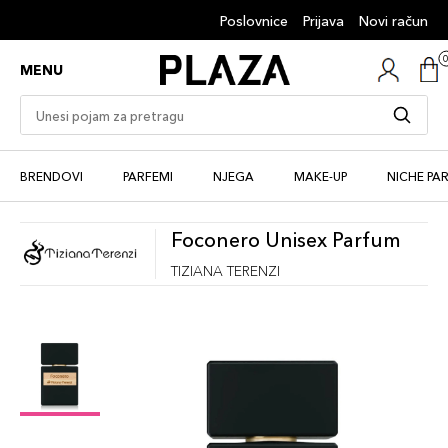
Poslovnice
Prijava
Novi račun
MENU
BRENDOVI
PARFEMI
NJEGA
MAKE-UP
NICHE PA
Foconero Unisex Parfum
TIZIANA TERENZI