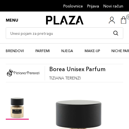
Poslovnice
Prijava
Novi račun
MENU
BRENDOVI
PARFEMI
NJEGA
MAKE-UP
NICHE PA
Borea Unisex Parfum
TIZIANA TERENZI