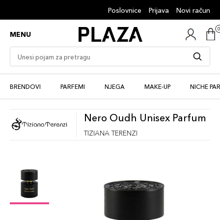
Poslovnice
Prijava
Novi račun
MENU
BRENDOVI
PARFEMI
NJEGA
MAKE-UP
NICHE PA
Nero Oudh Unisex Parfum
TIZIANA TERENZI