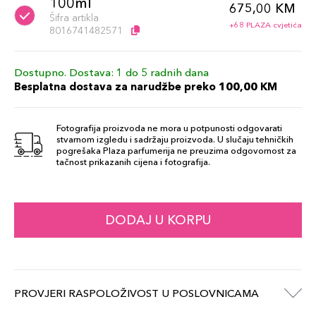
100ml
675,00 KM
Šifra artikla
+68 PLAZA cvjetića
8016741482571
Dostupno. Dostava: 1 do 5 radnih dana
Besplatna dostava za narudžbe preko 100,00 KM
Fotografija proizvoda ne mora u potpunosti odgovarati
stvarnom izgledu i sadržaju proizvoda. U slučaju tehničkih
pogrešaka Plaza parfumerija ne preuzima odgovornost za
tačnost prikazanih cijena i fotografija.
DODAJ U KORPU
PROVJERI RASPOLOŽIVOST U POSLOVNICAMA