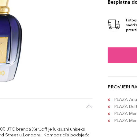
Besplatna d
Fotogr
sadrža
preuzi
PROVJERI R
PLAZA Aria 
PLAZA Delta
PLAZA Merc
PLAZA Merca
00 JTC brenda XerJoff je luksuzni uniseks
rd Street u Londonu. Kompozicija podsjeća