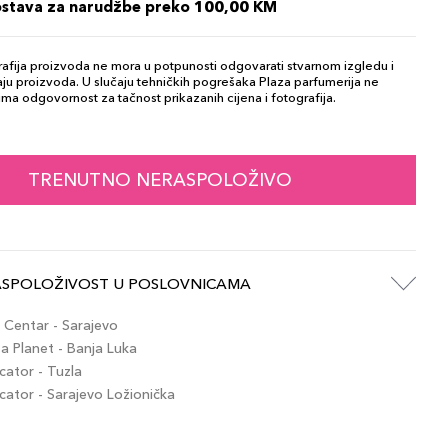
ostava za narudžbe preko 100,00 KM
afija proizvoda ne mora u potpunosti odgovarati stvarnom izgledu i
ju proizvoda. U slučaju tehničkih pogrešaka Plaza parfumerija ne
ma odgovornost za tačnost prikazanih cijena i fotografija.
TRENUTNO NERASPOLOŽIVO
ASPOLOŽIVOST U POSLOVNICAMA
Centar - Sarajevo
 Planet - Banja Luka
ator - Tuzla
tor - Sarajevo Ložionička