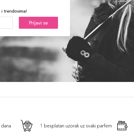
a i trendovima!
Prijavi se
h dana
1 besplatan uzorak uz svaki parfem