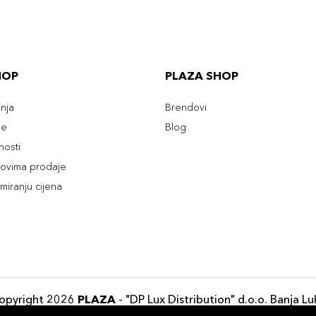
HOP
PLAZA SHOP
enja
Brendovi
ve
Blog
tnosti
slovima prodaje
rmiranju cijena
opyright 2026
PLAZA
- "DP Lux Distribution" d.o.o. Banja Lu
Razvili
ID-S Consulting d.o.o. Sarajevo