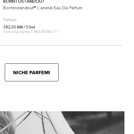
BORNTOSTANDOUT
H
Borntostandout® L'animal Eau De Parfum
H
Parfem
P
382,00 KM / 50ml
3
Osnovna cijena 7.640,00 KM / 1 l
O
NICHE PARFEMI