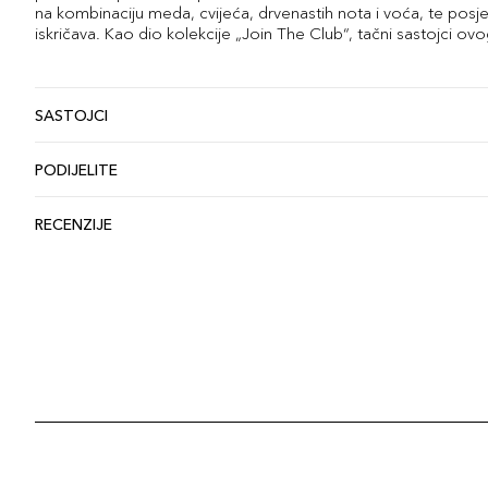
na kombinaciju meda, cvijeća, drvenastih nota i voća, te posj
iskričava. Kao dio kolekcije „Join The Club“, tačni sastojci ov
SASTOJCI
PODIJELITE
RECENZIJE