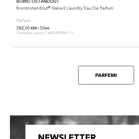
BORNTOSTANDOUT
Borntostandout® Naked Laundry Eau De Parfum
Parfem
382,00 KM / 50ml
Osnovna cijena 7.640,00 KM / 1 l
PARFEMI
NEWSLETTER