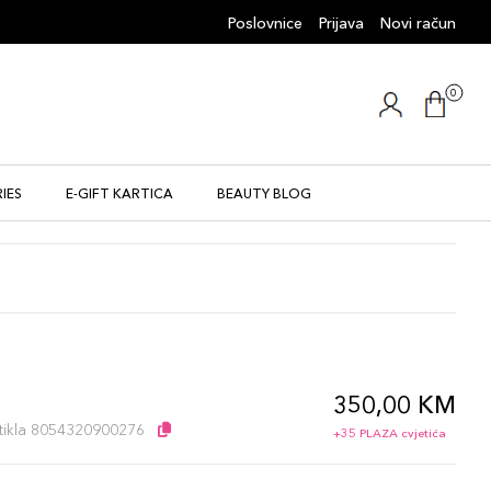
Poslovnice
Prijava
Novi račun
0
IES
E-GIFT KARTICA
BEAUTY BLOG
350,00 KM
l
artikla 8054320900276
+35 PLAZA cvjetića