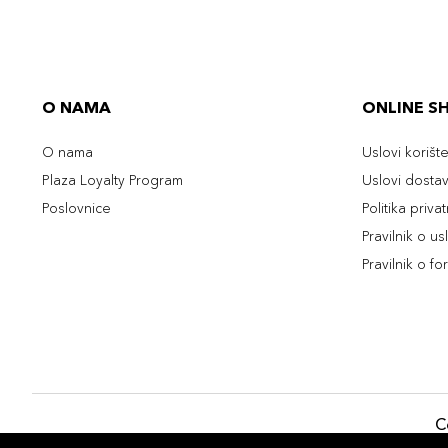
O NAMA
ONLINE S
O nama
Uslovi korišt
Plaza Loyalty Program
Uslovi dosta
Poslovnice
Politika priva
Pravilnik o u
Pravilnik o fo
C