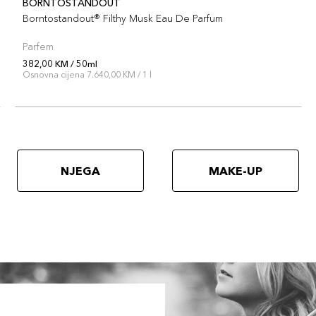
BORNTOSTANDOUT
Borntostandout® Filthy Musk Eau De Parfum
Parfem
382,00 KM / 50ml
Osnovna cijena 7.640,00 KM / 1 l
NJEGA
MAKE-UP