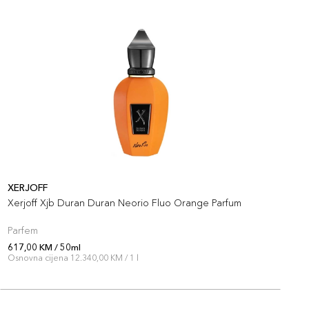
XERJOFF
X
Xerjoff Xjb Duran Duran Neorio Fluo Orange Parfum
X
Parfem
P
617,00 KM / 50ml
6
Osnovna cijena 12.340,00 KM / 1 l
O