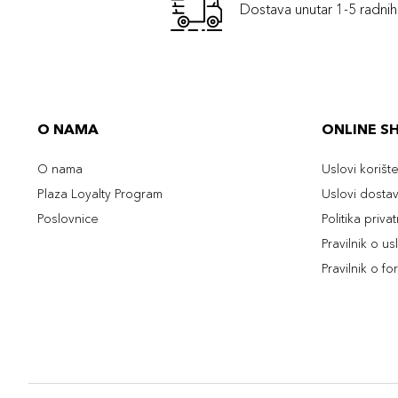
Dostava unutar 1-5 radni
O NAMA
ONLINE S
O nama
Uslovi korišt
Plaza Loyalty Program
Uslovi dosta
Poslovnice
Politika priva
Pravilnik o u
Pravilnik o fo