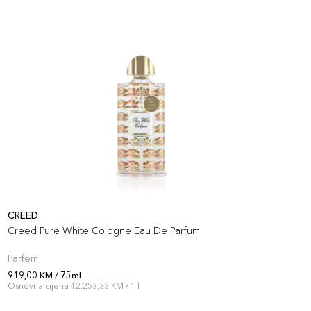
CREED
C
Creed Pure White Cologne Eau De Parfum
C
Parfem
P
919,00 KM / 75ml
6
Osnovna cijena 12.253,33 KM / 1 l
O