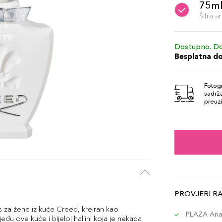
75m
Šifra 
Dostupno. Do
Besplatna d
Fotogr
sadrža
preuzi
PROVJERI R
s za žene iz kuće Creed, kreiran kao
PLAZA Aria 
đu ove kuće i bijeloj haljini koja je nekada