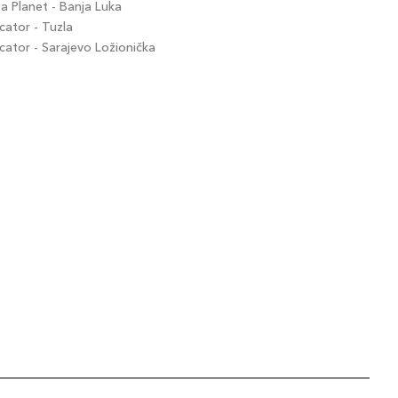
 Planet - Banja Luka
ator - Tuzla
tor - Sarajevo Ložionička