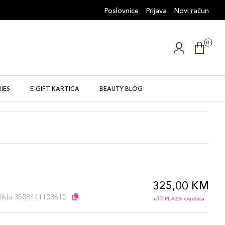
Poslovnice
Prijava
Novi račun
0
IES
E-GIFT KARTICA
BEAUTY BLOG
325,00 KM
l
artikla 3508441103610
+33 PLAZA cvjetića