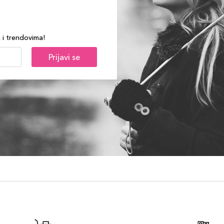
a i trendovima!
Prijavi se