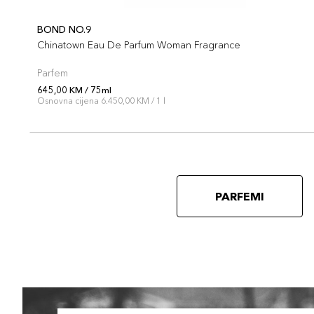
BOND NO.9
Chinatown Eau De Parfum Woman Fragrance
Parfem
645,00 KM / 75ml
Osnovna cijena 6.450,00 KM / 1 l
PARFEMI