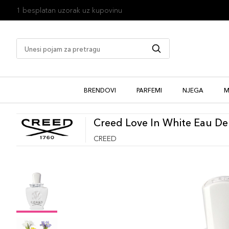
1 besplatan uzorak uz kupovinu
BRENDOVI
PARFEMI
NJEGA
M
Creed Love In White Eau D
CREED