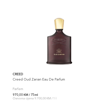
CREED
Creed Oud Zarian Eau De Parfum
Parfem
970,00 KM / 75ml
Osnovna cijena 9.700,00 KM / 1 l