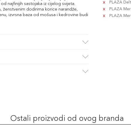
PLAZA Delta
 najfinijih sastojaka iz cijelog svijeta.
nim, ženstvenim dodirima korice narandže,
PLAZA Merc
nu, izvrsna baza od mošusa i kedrovine budi
PLAZA Merca
Ostali proizvodi od ovog branda