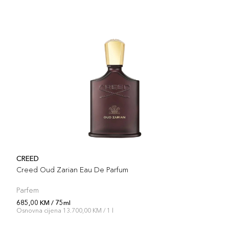
CREED
Creed Oud Zarian Eau De Parfum
Parfem
685,00 KM / 75ml
Osnovna cijena 13.700,00 KM / 1 l