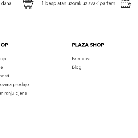
h dana
1 besplatan uzorak uz svaki parfem
HOP
PLAZA SHOP
enja
Brendovi
ve
Blog
tnosti
slovima prodaje
rmiranju cijena