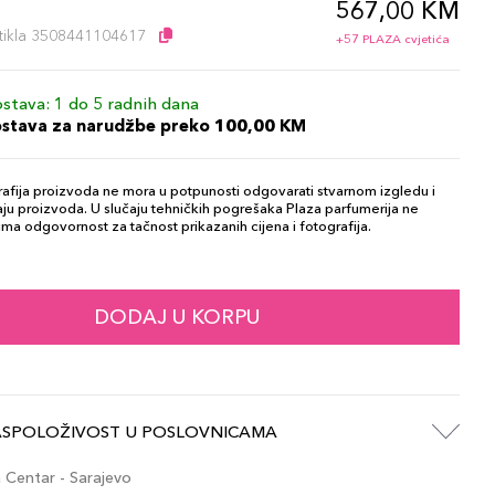
567,00 KM
l
artikla 3508441104617
+57 PLAZA cvjetića
stava: 1 do 5 radnih dana
ostava za narudžbe preko 100,00 KM
afija proizvoda ne mora u potpunosti odgovarati stvarnom izgledu i
ju proizvoda. U slučaju tehničkih pogrešaka Plaza parfumerija ne
ma odgovornost za tačnost prikazanih cijena i fotografija.
DODAJ U KORPU
ASPOLOŽIVOST U POSLOVNICAMA
Centar - Sarajevo