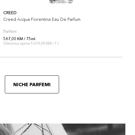
CREED
C
Creed Acqua Fiorentina Eau De Parfum
M
Parfem
P
567,00 KM / 75ml
5
Osnovna cijena 5.670,00 KM / 1 l
O
NICHE PARFEMI