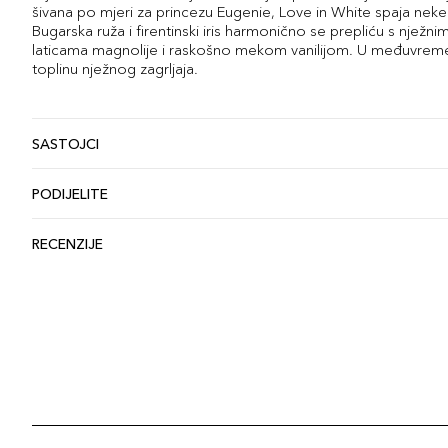
šivana po mjeri za princezu Eugenie, Love in White spaja neke od
Bugarska ruža i firentinski iris harmonično se prepliću s njež
laticama magnolije i raskošno mekom vanilijom. U međuvreme
toplinu nježnog zagrljaja.
SASTOJCI
PODIJELITE
RECENZIJE