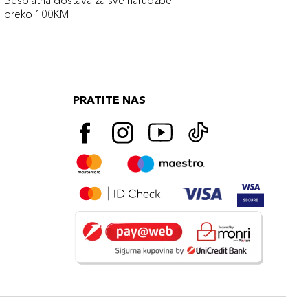
Besplatna dostava za sve narudźbe
preko 100KM
PRATITE NAS