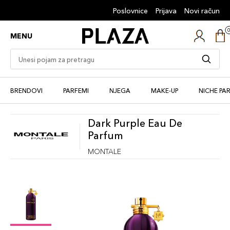
Poslovnice
Prijava
Novi račun
MENU
BRENDOVI
PARFEMI
NJEGA
MAKE-UP
NICHE PA
Dark Purple Eau De
Parfum
MONTALE