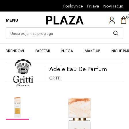
Poslovnice
Prijava
Novi račun
MENU
BRENDOVI
PARFEMI
NJEGA
MAKE-UP
NICHE PA
Adele Eau De Parfum
GRITTI