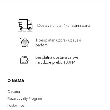
Dostava unutar 1-5 radnih dana
1 besplatan uzorak uz svaki
parfem
Besplatna dostava za sve
narudźbe preko 100KM
O NAMA
O nama
Plaza Loyalty Program
Poslovnice