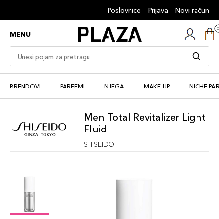
Poslovnice
Prijava
Novi račun
MENU
BRENDOVI
PARFEMI
NJEGA
MAKE-UP
NICHE PA
Men Total Revitalizer Light
Fluid
SHISEIDO