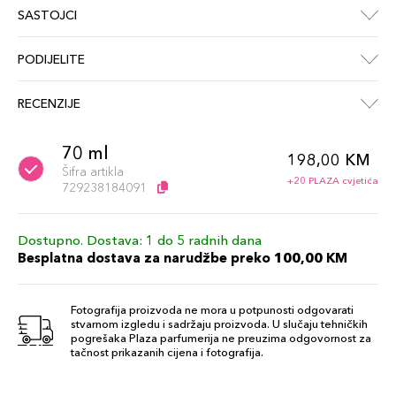
SASTOJCI
PODIJELITE
RECENZIJE
70 ml
198,00 KM
Šifra artikla
+20 PLAZA cvjetića
729238184091
Dostupno. Dostava: 1 do 5 radnih dana
Besplatna dostava za narudžbe preko 100,00 KM
Fotografija proizvoda ne mora u potpunosti odgovarati
stvarnom izgledu i sadržaju proizvoda. U slučaju tehničkih
pogrešaka Plaza parfumerija ne preuzima odgovornost za
tačnost prikazanih cijena i fotografija.