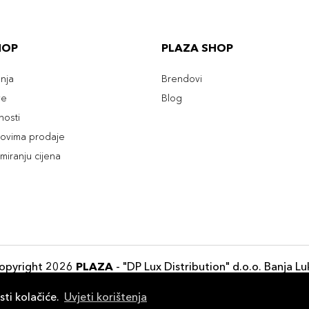
HOP
PLAZA SHOP
enja
Brendovi
ve
Blog
tnosti
slovima prodaje
rmiranju cijena
opyright 2026
PLAZA
- "DP Lux Distribution" d.o.o. Banja Lu
Razvili
ID-S Consulting d.o.o. Sarajevo
sti kolačiće.
Uvjeti korištenja