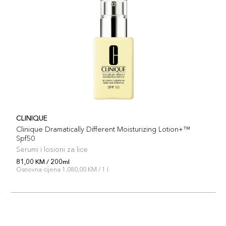
CLINIQUE
Clinique Dramatically Different Moisturizing Lotion+™
Spf50
Serumi i losioni za lice
81,00 KM / 200ml
Osnovna cijena 1.080,00 KM / 1 l