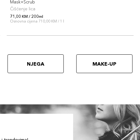
Mask+Scrub
Čišćenje lica
71,00 KM / 200ml
Osnovna cijena 710,00 KM / 1 l
NJEGA
MAKE-UP
a i trendovima!