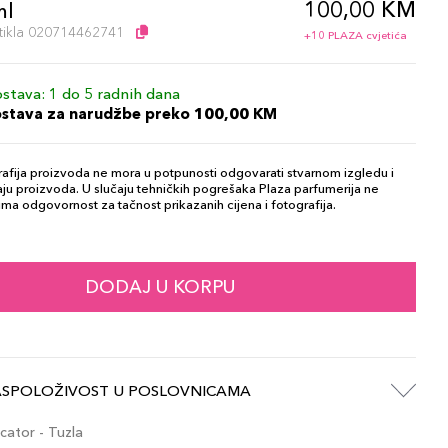
100,00 KM
ml
artikla 020714462741
+10 PLAZA cvjetića
stava: 1 do 5 radnih dana
ostava za narudžbe preko 100,00 KM
afija proizvoda ne mora u potpunosti odgovarati stvarnom izgledu i
ju proizvoda. U slučaju tehničkih pogrešaka Plaza parfumerija ne
ma odgovornost za tačnost prikazanih cijena i fotografija.
DODAJ U KORPU
ASPOLOŽIVOST U POSLOVNICAMA
ator - Tuzla