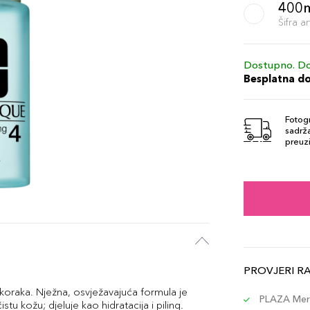
400
Šifra 
Dostupno. Do
Besplatna d
Fotogr
sadrža
preuzi
PROVJERI R
koraka. Nježna, osvježavajuća formula je
PLAZA Merc
stu kožu; djeluje kao hidratacija i piling.