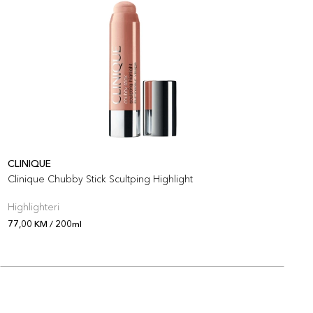
CLINIQUE
C
Clinique Chubby Stick Scultping Highlight
C
Highlighteri
R
77,00 KM / 200ml
6