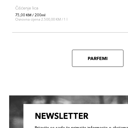
Čišćenje lica
75,00 KM / 200ml
Osnovna cijena 2.500,00 KM / 1 l
PARFEMI
NEWSLETTER
Prijavite se sada te primajte informacije o akcijam