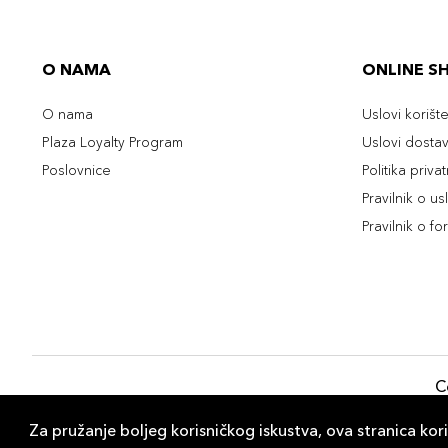
O NAMA
ONLINE S
O nama
Uslovi korišt
Plaza Loyalty Program
Uslovi dosta
Poslovnice
Politika priva
Pravilnik o u
Pravilnik o fo
C
Za pružanje boljeg korisničkog iskustva, ova stranica kori