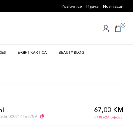
Poslovnice
Prijava
Novi račun
0
IES
E-GIFT KARTICA
BEAUTY BLOG
67,00 KM
ml
artikla 020714462789
+7 PLAZA cvjetića