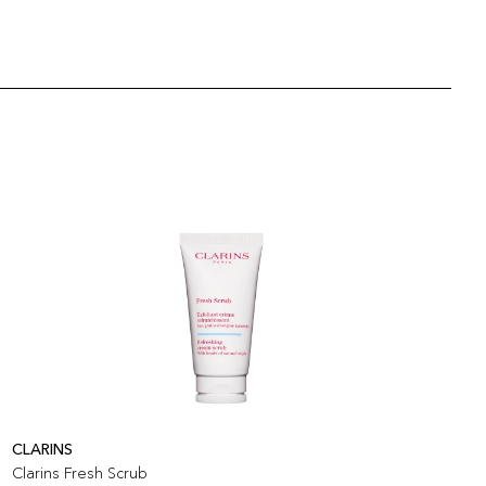
CLARINS
C
Clarins Fresh Scrub
C