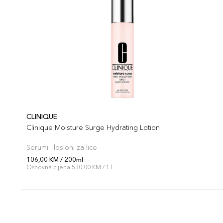
CLINIQUE
Clinique Moisture Surge Hydrating Lotion
Serumi i losioni za lice
106,00 KM / 200ml
Osnovna cijena 530,00 KM / 1 l