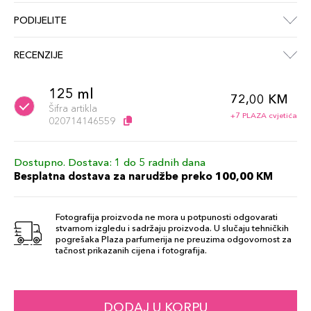
PODIJELITE
RECENZIJE
125 ml
72,00 KM
Šifra artikla
+7 PLAZA cvjetića
020714146559
Dostupno. Dostava: 1 do 5 radnih dana
Besplatna dostava za narudžbe preko 100,00 KM
Fotografija proizvoda ne mora u potpunosti odgovarati
stvarnom izgledu i sadržaju proizvoda. U slučaju tehničkih
pogrešaka Plaza parfumerija ne preuzima odgovornost za
tačnost prikazanih cijena i fotografija.
DODAJ U KORPU